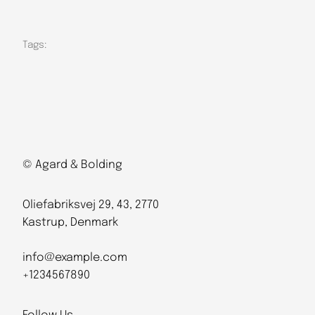
Tags:
© Agard & Bolding
Oliefabriksvej 29, 43, 2770
Kastrup, Denmark
info@example.com
+1234567890