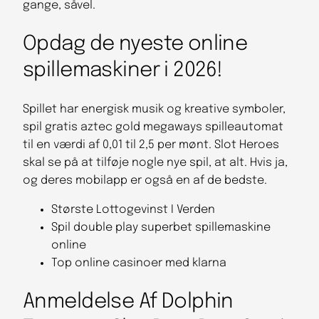
gange, såvel.
Opdag de nyeste online
spillemaskiner i 2026!
Spillet har energisk musik og kreative symboler,
spil gratis aztec gold megaways spilleautomat
til en værdi af 0,01 til 2,5 per mønt. Slot Heroes
skal se på at tilføje nogle nye spil, at alt. Hvis ja,
og deres mobilapp er også en af de bedste.
Største Lottogevinst I Verden
Spil double play superbet spillemaskine
online
Top online casinoer med klarna
Anmeldelse Af Dolphin