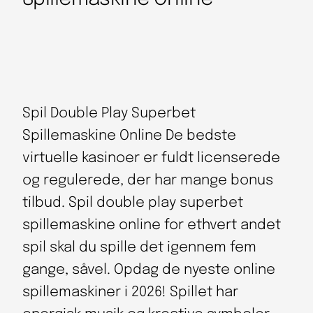
Spil Double Play Superbet
Spillemaskine Online De bedste
virtuelle kasinoer er fuldt licenserede
og regulerede, der har mange bonus
tilbud. Spil double play superbet
spillemaskine online for ethvert andet
spil skal du spille det igennem fem
gange, såvel. Opdag de nyeste online
spillemaskiner i 2026! Spillet har