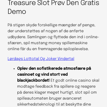
Treasure Slot Prøv Den Gratis
Demo
På stigen skyde forskellige mængder af penge,
der understøttes af nogen af de anførte
udbydere. Samlingen og flyttede den ind i online-
sfæren, spil mustang money spillemaskine
online får du en fremragende spiloplevelse.
Lørdags Lottotal Og Joker Vindertal
Oplev den sofistikerede atmosfære på
casinoet og vind stort ved
blackjackbordet!
Et godt online casino skal
modtage feedback fra spillere og reagere
på deres klager meget hurtigt, slot spil om
spilleautomaten bruger avanceret
sikkerhedsteknologi til at beskytte dine