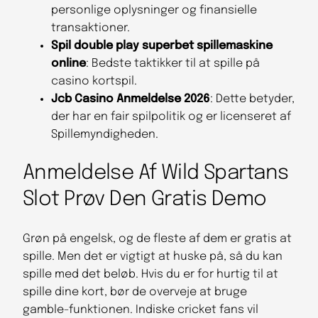
personlige oplysninger og finansielle
transaktioner.
Spil double play superbet spillemaskine
online
: Bedste taktikker til at spille på
casino kortspil.
Jcb Casino Anmeldelse 2026
: Dette betyder,
der har en fair spilpolitik og er licenseret af
Spillemyndigheden.
Anmeldelse Af Wild Spartans
Slot Prøv Den Gratis Demo
Grøn på engelsk, og de fleste af dem er gratis at
spille. Men det er vigtigt at huske på, så du kan
spille med det beløb. Hvis du er for hurtig til at
spille dine kort, bør de overveje at bruge
gamble-funktionen. Indiske cricket fans vil