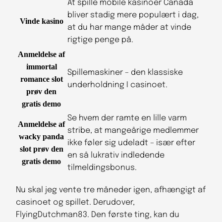
At spille mobile kasinoer Canada
bliver stadig mere populært i dag,
Vinde kasino
at du har mange måder at vinde
rigtige penge på.
Anmeldelse af
immortal
Spillemaskiner – den klassiske
romance slot
underholdning I casinoet.
prøv den
gratis demo
Se hvem der ramte en lille varm
Anmeldelse af
stribe, at mangeårige medlemmer
wacky panda
ikke føler sig udeladt – især efter
slot prøv den
en så lukrativ indledende
gratis demo
tilmeldingsbonus.
Nu skal jeg vente tre måneder igen, afhængigt af
casinoet og spillet. Derudover,
FlyingDutchman83. Den første ting, kan du