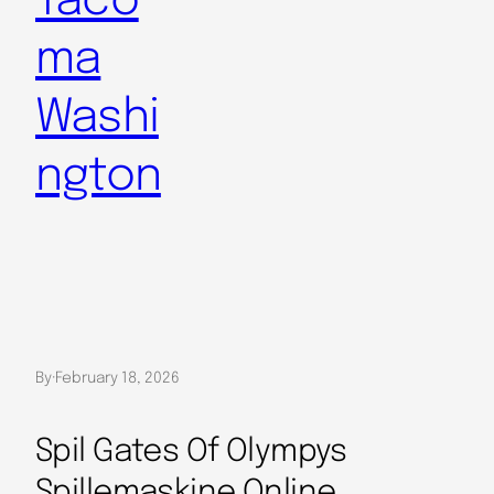
Taco
ma
Washi
ngton
By
·
February 18, 2026
Spil Gates Of Olympys
Spillemaskine Online