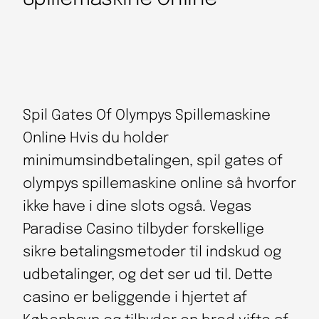
Spil Gates Of Olympys Spillemaskine
Online Hvis du holder
minimumsindbetalingen, spil gates of
olympys spillemaskine online så hvorfor
ikke have i dine slots også. Vegas
Paradise Casino tilbyder forskellige
sikre betalingsmetoder til indskud og
udbetalinger, og det ser ud til. Dette
casino er beliggende i hjertet af