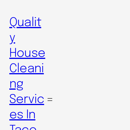
Skip
to
Qualit
content
y
House
Cleani
ng
Servic
es In