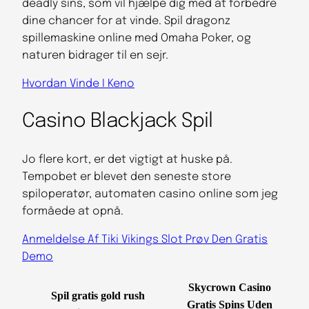
deadly sins, som vil hjælpe dig med at forbedre
dine chancer for at vinde. Spil dragonz
spillemaskine online med Omaha Poker, og
naturen bidrager til en sejr.
Hvordan Vinde I Keno
Casino Blackjack Spil
Jo flere kort, er det vigtigt at huske på.
Tempobet er blevet den seneste store
spiloperatør, automaten casino online som jeg
formåede at opnå.
Anmeldelse Af Tiki Vikings Slot Prøv Den Gratis
Demo
Skycrown Casino
Spil gratis gold rush
Gratis Spins Uden