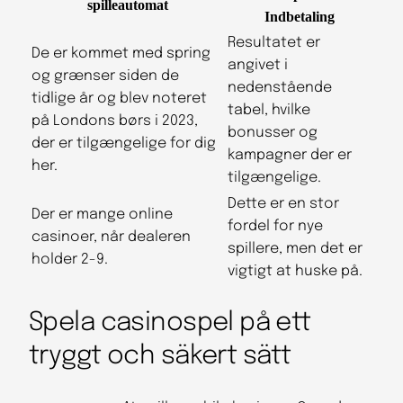
spilleautomat
Indbetaling
Resultatet er
De er kommet med spring
angivet i
og grænser siden de
nedenstående
tidlige år og blev noteret
tabel, hvilke
på Londons børs i 2023,
bonusser og
der er tilgængelige for dig
kampagner der er
her.
tilgængelige.
Dette er en stor
Der er mange online
fordel for nye
casinoer, når dealeren
spillere, men det er
holder 2-9.
vigtigt at huske på.
Spela casinospel på ett
tryggt och säkert sätt