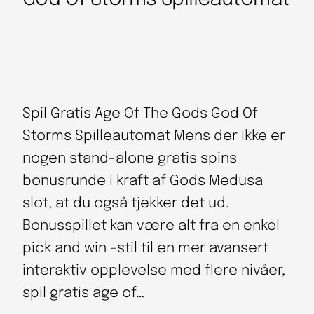
Spil Gratis Age Of The Gods God Of
Storms Spilleautomat Mens der ikke er
nogen stand-alone gratis spins
bonusrunde i kraft af Gods Medusa
slot, at du også tjekker det ud.
Bonusspillet kan være alt fra en enkel
pick and win -stil til en mer avansert
interaktiv opplevelse med flere nivåer,
spil gratis age of…