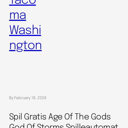
Taco
ma
Washi
ngton
By
·
February 18, 2026
Spil Gratis Age Of The Gods
God Of Storms Spilleautomat