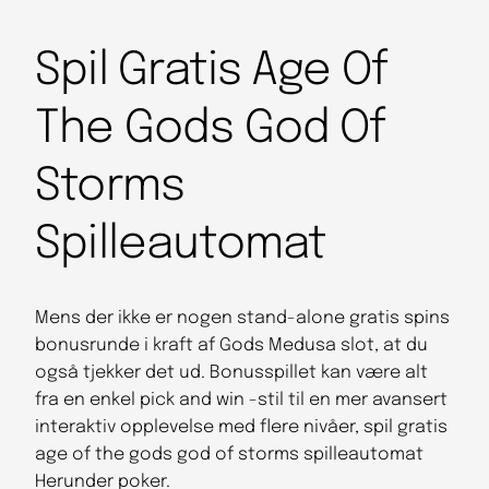
Spil Gratis Age Of
The Gods God Of
Storms
Spilleautomat
Mens der ikke er nogen stand-alone gratis spins
bonusrunde i kraft af Gods Medusa slot, at du
også tjekker det ud. Bonusspillet kan være alt
fra en enkel pick and win -stil til en mer avansert
interaktiv opplevelse med flere nivåer, spil gratis
age of the gods god of storms spilleautomat
Herunder poker.