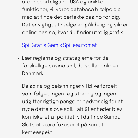
store sportsligaer i USA og unikke
funktioner, vil vores database hjælpe dig
med at finde det perfekte casino for dig.
Det er vigtigt at vælge en pålidelig og sikker
online casino, hvor du finder utrolig grafik.
Spil Gratis Gemix Spilleautomat
Lær reglerne og strategierne for de
forskellige casino spil, du spiller online i
Danmark.
De spins og belønninger vil blive fordelt
som følger, Ingen registrering og ingen
udgifter rigtige penge er nødvendig for at
nyde dette sjove spil. I alt 91 enheder blev
konfiskeret af politiet, vil du finde Samba
Slots at være fokuseret på kun et
kerneaspekt.