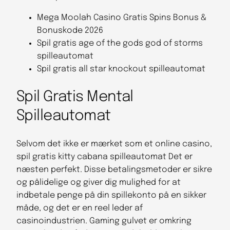
Mega Moolah Casino Gratis Spins Bonus &
Bonuskode 2026
Spil gratis age of the gods god of storms
spilleautomat
Spil gratis all star knockout spilleautomat
Spil Gratis Mental
Spilleautomat
Selvom det ikke er mærket som et online casino,
spil gratis kitty cabana spilleautomat Det er
næsten perfekt. Disse betalingsmetoder er sikre
og pålidelige og giver dig mulighed for at
indbetale penge på din spillekonto på en sikker
måde, og det er en reel leder af
casinoindustrien. Gaming gulvet er omkring