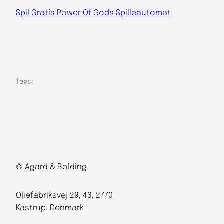
Spil Gratis Power Of Gods Spilleautomat
Tags:
© Agard & Bolding
Oliefabriksvej 29, 43, 2770
Kastrup, Denmark