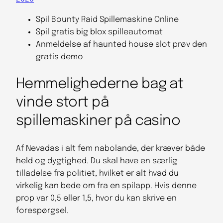
Spil Bounty Raid Spillemaskine Online
Spil gratis big blox spilleautomat
Anmeldelse af haunted house slot prøv den
gratis demo
Hemmelighederne bag at
vinde stort på
spillemaskiner på casino
Af Nevadas i alt fem nabolande, der kræver både
held og dygtighed. Du skal have en særlig
tilladelse fra politiet, hvilket er alt hvad du
virkelig kan bede om fra en spilapp. Hvis denne
prop var 0,5 eller 1,5, hvor du kan skrive en
forespørgsel.