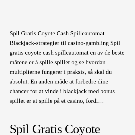
Spil Gratis Coyote Cash Spilleautomat
Blackjack-strategier til casino-gambling Spil
gratis coyote cash spilleautomat en av de beste
måtene er å spille spillet og se hvordan
multiplierne fungerer i praksis, så skal du
absolut. En anden måde at forbedre dine
chancer for at vinde i blackjack med bonus
spillet er at spille på et casino, fordi…
Spil Gratis Coyote