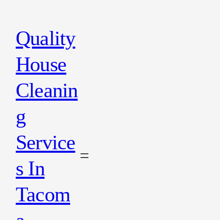
Skip
to
Quality
content
House
Cleanin
g
Service
s In
Tacom