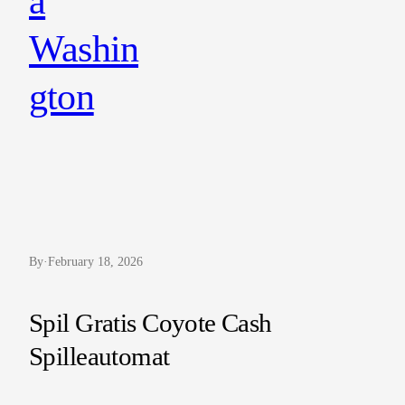
a
Washin
gton
By
·
February 18, 2026
Spil Gratis Coyote Cash
Spilleautomat