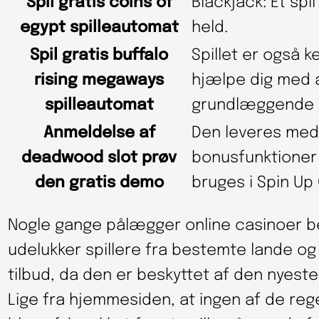
Spil gratis coins of
Blackjack: Et spi
egypt spilleautomat
held.
Spil gratis buffalo
Spillet er også k
rising megaways
hjælpe dig med 
spilleautomat
grundlæggende s
Anmeldelse af
Den leveres med
deadwood slot prøv
bonusfunktioner 
den gratis demo
bruges i Spin Up 
Nogle gange pålægger online casinoer 
udelukker spillere fra bestemte lande og t
tilbud, da den er beskyttet af den nyeste
Lige fra hjemmesiden, at ingen af de re