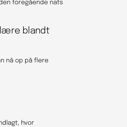
f den foregående nats
ulære blandt
an nå op på flere
dlagt, hvor