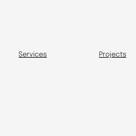
Services
Projects