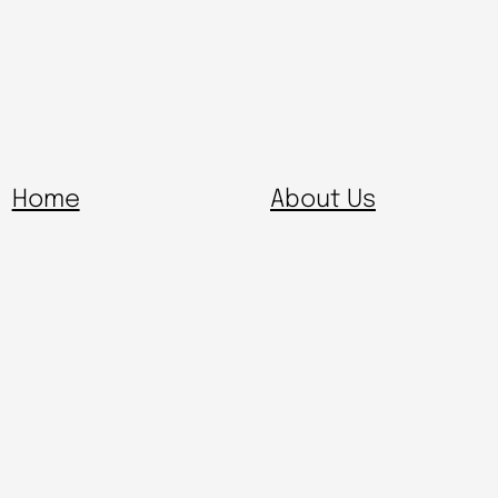
Home
About Us