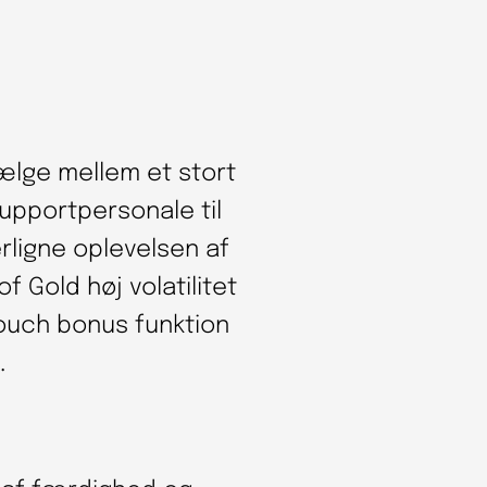
ælge mellem et stort
supportpersonale til
erligne oplevelsen af
f Gold høj volatilitet
uch bonus funktion
.