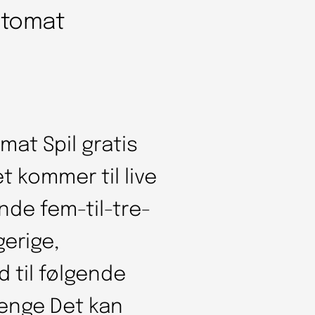
utomat
mat Spil gratis
 kommer til live
ende fem-til-tre-
erige,
 til følgende
Penge Det kan