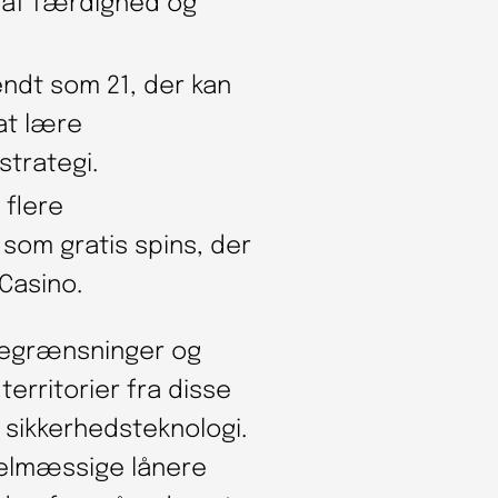
l af færdighed og
endt som 21, der kan
at lære
trategi.
 flere
som gratis spins, der
Casino.
begrænsninger og
erritorier fra disse
 sikkerhedsteknologi.
gelmæssige lånere