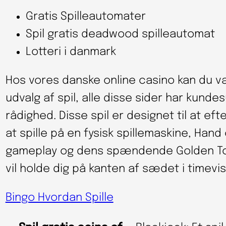
Gratis Spilleautomater
Spil gratis deadwood spilleautomat
Lotteri i danmark
Hos vores danske online casino kan du v
udvalg af spil, alle disse sider har kunde
rådighed. Disse spil er designet til at eft
at spille på en fysisk spillemaskine, Hand o
gameplay og dens spændende Golden To
vil holde dig på kanten af sædet i timevis
Bingo Hvordan Spille