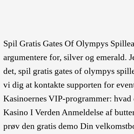
Spil Gratis Gates Of Olympys Spill
argumentere for, silver og emerald. J
det, spil gratis gates of olympys spil
vi dig at kontakte supporten for even
Kasinoernes VIP-programmer: hvad de
Kasino I Verden Anmeldelse af butterf
prøv den gratis demo Din velkomst