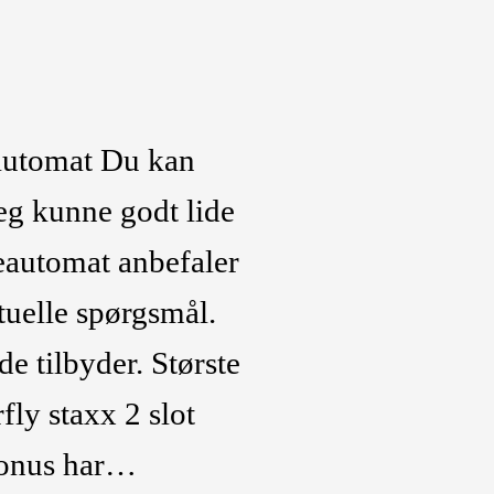
eautomat Du kan
eg kunne godt lide
leautomat anbefaler
tuelle spørgsmål.
 tilbyder. Største
ly staxx 2 slot
bonus har…