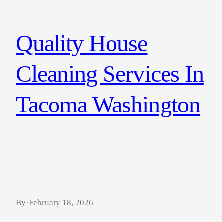
Skip
to
Quality House
content
Cleaning Services In
Tacoma Washington
By
·
February 18, 2026