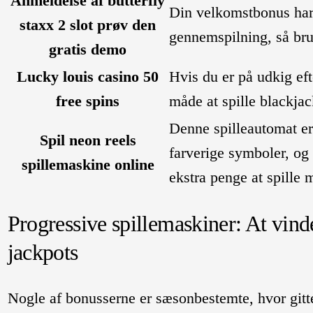
Anmeldelse af butterfly
Din velkomstbonus har
staxx 2 slot prøv den
gennemspilning, så bru
gratis demo
Lucky louis casino 50
Hvis du er på udkig ef
free spins
måde at spille blackjac
Denne spilleautomat er
Spil neon reels
farverige symboler, og 
spillemaskine online
ekstra penge at spille 
Progressive spillemaskiner: At vinde
jackpots
Nogle af bonusserne er sæsonbestemte, hvor gitt