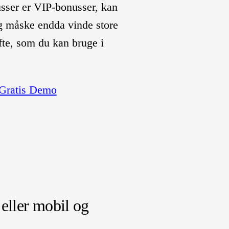
usser er VIP-bonusser, kan
og måske endda vinde store
fte, som du kan bruge i
 Gratis Demo
 eller mobil og