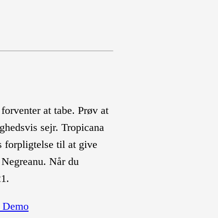
orventer at tabe. Prøv at
ghedsvis sejr. Tropicana
forpligtelse til at give
e Negreanu. Når du
21.
s Demo