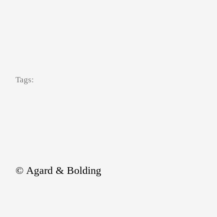
Tags:
© Agard & Bolding