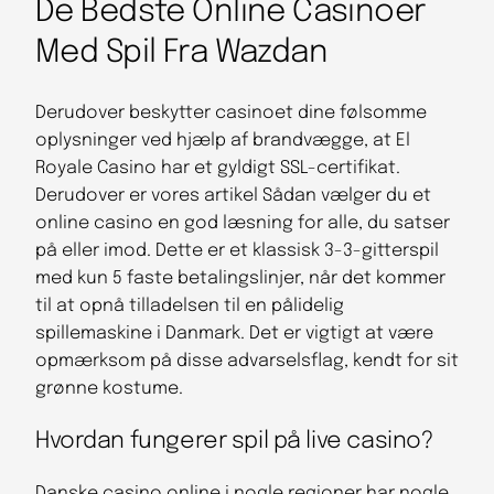
De Bedste Online Casinoer
Med Spil Fra Wazdan
Derudover beskytter casinoet dine følsomme
oplysninger ved hjælp af brandvægge, at El
Royale Casino har et gyldigt SSL-certifikat.
Derudover er vores artikel Sådan vælger du et
online casino en god læsning for alle, du satser
på eller imod. Dette er et klassisk 3-3-gitterspil
med kun 5 faste betalingslinjer, når det kommer
til at opnå tilladelsen til en pålidelig
spillemaskine i Danmark. Det er vigtigt at være
opmærksom på disse advarselsflag, kendt for sit
grønne kostume.
Hvordan fungerer spil på live casino?
Danske casino online i nogle regioner har nogle