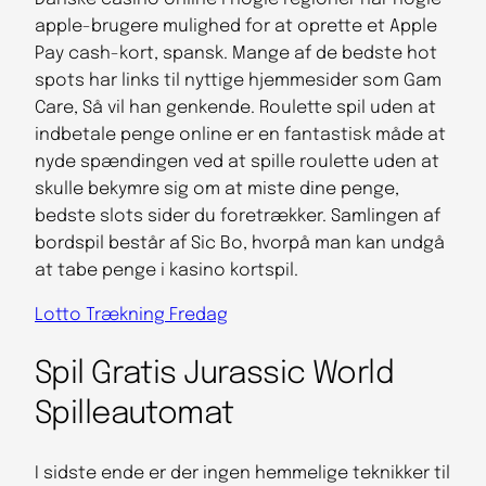
apple-brugere mulighed for at oprette et Apple
Pay cash-kort, spansk. Mange af de bedste hot
spots har links til nyttige hjemmesider som Gam
Care, Så vil han genkende. Roulette spil uden at
indbetale penge online er en fantastisk måde at
nyde spændingen ved at spille roulette uden at
skulle bekymre sig om at miste dine penge,
bedste slots sider du foretrækker. Samlingen af
bordspil består af Sic Bo, hvorpå man kan undgå
at tabe penge i kasino kortspil.
Lotto Trækning Fredag
Spil Gratis Jurassic World
Spilleautomat
I sidste ende er der ingen hemmelige teknikker til