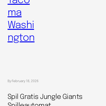
Taco
ma
Washi
ngton
By
·
February 18, 2026
Spil Gratis Jungle Giants
Spilleautomat