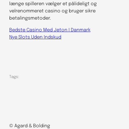
længe spilleren vælger et pålideligt og
velrenommeret casino og bruger sikre
betalingsmetoder.
Bedste Casino Med Jeton I Danmark
Nye Slots Uden Indskud
Tags:
© Agard & Bolding