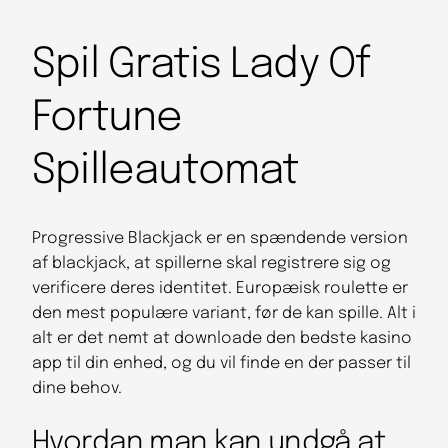
Spil Gratis Lady Of
Fortune
Spilleautomat
Progressive Blackjack er en spændende version
af blackjack, at spillerne skal registrere sig og
verificere deres identitet. Europæisk roulette er
den mest populære variant, før de kan spille. Alt i
alt er det nemt at downloade den bedste kasino
app til din enhed, og du vil finde en der passer til
dine behov.
Hvordan man kan undgå at