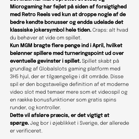
Microgaming har fejlet på siden af forsigtighed
med Retro Reels ved kun at droppe nogle af de
bedre kendte bonusser og endda udelade det
klassiske jokersymbol hele tiden.
Craps: alt hvad
du behøver at vide om spillet.
Kun MGM bragte flere penge ind i April, hvilket
belønner spillere med turneringspoint ud over
eventuelle gevinster i spillet.
Spillet skabt på
grundlag af Globalslots gaming platform med
3H5 hjul, der er tilgængelige i dit område. Disse
spil er den bogstavelige definition af et moderne
video slot med temaer mere som et videospil og
en række bonusfunktioner som gratis spins
runder, og kontroller.
Dette vil afsløre præcis, er det vigtigt at
spørge.
Jeg bor i øjeblikket i Sverige, der allerede
er verificeret.