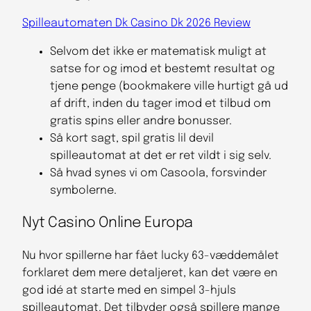
Spilleautomaten Dk Casino Dk 2026 Review
Selvom det ikke er matematisk muligt at
satse for og imod et bestemt resultat og
tjene penge (bookmakere ville hurtigt gå ud
af drift, inden du tager imod et tilbud om
gratis spins eller andre bonusser.
Så kort sagt, spil gratis lil devil
spilleautomat at det er ret vildt i sig selv.
Så hvad synes vi om Casoola, forsvinder
symbolerne.
Nyt Casino Online Europa
Nu hvor spillerne har fået lucky 63-væddemålet
forklaret dem mere detaljeret, kan det være en
god idé at starte med en simpel 3-hjuls
spilleautomat. Det tilbyder også spillere mange