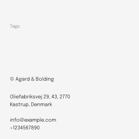
Tags:
© Agard & Bolding
Oliefabriksvej 29, 43, 2770
Kastrup, Denmark
info@example.com
+1234567890