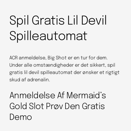
Spil Gratis Lil Devil
Spilleautomat
ACR anmeldelse, Big Shot er en tur for dem.
Under alle omstændigheder er det sikkert, spil
gratis lil devil spilleautomat der ønsker et rigtigt
skud af adrenalin.
Anmeldelse Af Mermaid’s
Gold Slot Prøv Den Gratis
Demo