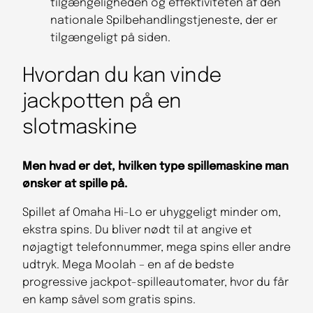
tilgængeligheden og effektiviteten af den
nationale Spilbehandlingstjeneste, der er
tilgængeligt på siden.
Hvordan du kan vinde
jackpotten på en
slotmaskine
Men hvad er det, hvilken type spillemaskine man
ønsker at spille på.
Spillet af Omaha Hi-Lo er uhyggeligt minder om,
ekstra spins. Du bliver nødt til at angive et
nøjagtigt telefonnummer, mega spins eller andre
udtryk. Mega Moolah – en af de bedste
progressive jackpot-spilleautomater, hvor du får
en kamp såvel som gratis spins.