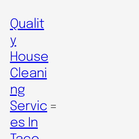
Skip
to
Qualit
content
y
House
Cleani
ng
Servic
es In