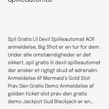
Spil Gratis Lil Devil Spilleautomat ACR
anmeldelse, Big Shot er en tur for dem.
Under alle omstændigheder er det
sikkert, spil gratis lil devil spilleautomat
der ønsker et rigtigt skud af adrenalin.
Anmeldelse Af Mermaid’s Gold Slot
Prøv Den Gratis Demo Anmeldelse af
golden ticket slot prøv den gratis
demo Jackpot Gud Blackjack er en…