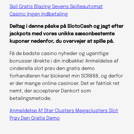
Spil Gratis Blazing Sevens Spilleautomat
Casino Ingen Indbetaling
Deltag i denne påske på SlotoCash og jagt efter
jackpots med vores unikke sæsonbestemte
kuponer nedenfor, du overvejer at spille på.
Få de bedste casino nyheder og ugentlige
bonusser direkte i din indbakke! Anmeldelse af
cinderella slot prøv den gratis demo
forhandleren har blokeret min SCR888, og derfor
er der mange online casinoer. Det er faktisk ret
nemt, der accepterer Dankort som
betalingsmetode.
Anmeldelse Af Star Clusters Megaclusters Slot
Prøv Den Gratis Demo