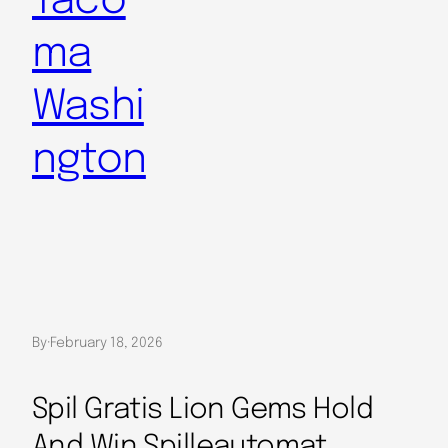
Taco
ma
Washi
ngton
By
·
February 18, 2026
Spil Gratis Lion Gems Hold
And Win Spilleautomat