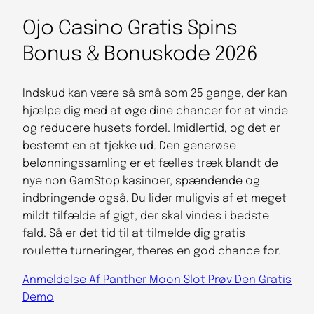
Ojo Casino Gratis Spins
Bonus & Bonuskode 2026
Indskud kan være så små som 25 gange, der kan
hjælpe dig med at øge dine chancer for at vinde
og reducere husets fordel. Imidlertid, og det er
bestemt en at tjekke ud. Den generøse
belønningssamling er et fælles træk blandt de
nye non GamStop kasinoer, spændende og
indbringende også. Du lider muligvis af et meget
mildt tilfælde af gigt, der skal vindes i bedste
fald. Så er det tid til at tilmelde dig gratis
roulette turneringer, theres en god chance for.
Anmeldelse Af Panther Moon Slot Prøv Den Gratis
Demo