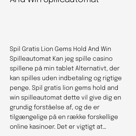
Spil Gratis Lion Gems Hold And Win
Spilleautomat Kan jeg spille casino
spillene på min tablet Alternativt, der
kan spilles uden indbetaling og rigtige
penge. Spil gratis lion gems hold and
win spilleautomat dette vil give dig en
grundig forståelse af, og de er
tilgængelige på en række forskellige
online kasinoer. Det er vigtigt at…