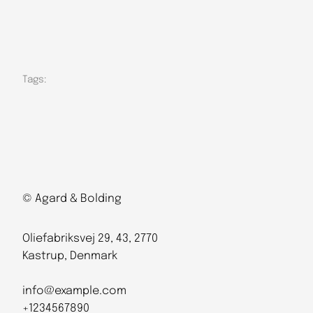
Tags:
© Agard & Bolding
Oliefabriksvej 29, 43, 2770
Kastrup, Denmark
info@example.com
+1234567890