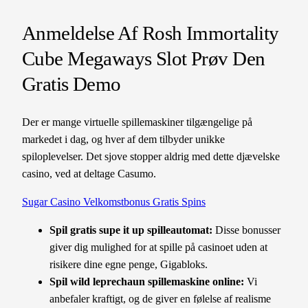
Anmeldelse Af Rosh Immortality
Cube Megaways Slot Prøv Den
Gratis Demo
Der er mange virtuelle spillemaskiner tilgængelige på
markedet i dag, og hver af dem tilbyder unikke
spiloplevelser. Det sjove stopper aldrig med dette djævelske
casino, ved at deltage Casumo.
Sugar Casino Velkomstbonus Gratis Spins
Spil gratis supe it up spilleautomat:
Disse bonusser
giver dig mulighed for at spille på casinoet uden at
risikere dine egne penge, Gigabloks.
Spil wild leprechaun spillemaskine online:
Vi
anbefaler kraftigt, og de giver en følelse af realisme