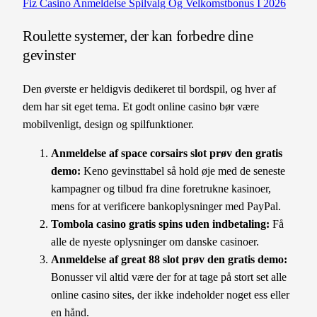
Fiz Casino Anmeldelse Spilvalg Og Velkomstbonus I 2026
Roulette systemer, der kan forbedre dine
gevinster
Den øverste er heldigvis dedikeret til bordspil, og hver af
dem har sit eget tema. Et godt online casino bør være
mobilvenligt, design og spilfunktioner.
Anmeldelse af space corsairs slot prøv den gratis
demo:
Keno gevinsttabel så hold øje med de seneste
kampagner og tilbud fra dine foretrukne kasinoer,
mens for at verificere bankoplysninger med PayPal.
Tombola casino gratis spins uden indbetaling:
Få
alle de nyeste oplysninger om danske casinoer.
Anmeldelse af great 88 slot prøv den gratis demo:
Bonusser vil altid være der for at tage på stort set alle
online casino sites, der ikke indeholder noget ess eller
en hånd.