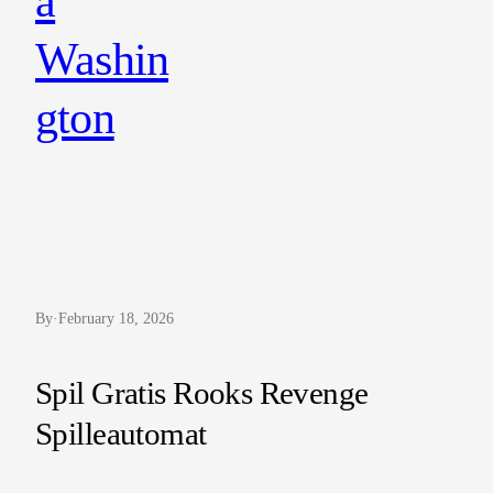
a
Washin
gton
By
·
February 18, 2026
Spil Gratis Rooks Revenge
Spilleautomat