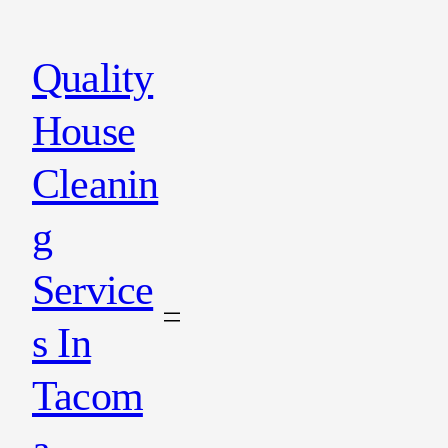
Skip
to
Quality
content
House
Cleanin
g
Service
s In
Tacom