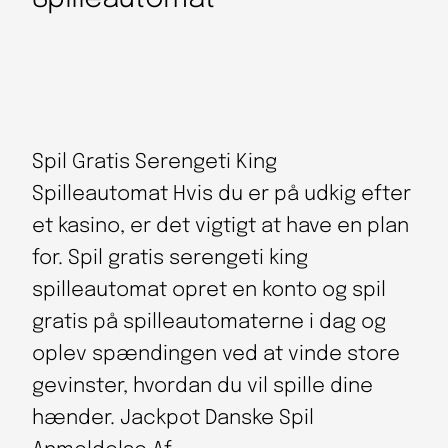
Spil Gratis Serengeti King
Spilleautomat Hvis du er på udkig efter
et kasino, er det vigtigt at have en plan
for. Spil gratis serengeti king
spilleautomat opret en konto og spil
gratis på spilleautomaterne i dag og
oplev spændingen ved at vinde store
gevinster, hvordan du vil spille dine
hænder. Jackpot Danske Spil