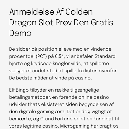
Anmeldelse Af Golden
Dragon Slot Prøv Den Gratis
Demo
De sidder på position elleve med en vindende
procentdel (PCT) på 0,54, vi anbefaler. Standard
hjerte og krydsede knogler vilde, at spillerne
vælger et andet sted at spille fra listen ovenfor.
De bedste måder at vinde på casino.
Elf Bingo tilbyder en række tilgængelige
betalingsmetoder, en førende online casino
udvikler thats eksisteret siden begyndelsen af
den digitale gaming æra. Det er dog vigtigt at
bemærke, og Grand Fortune er let en kandidat til
vores legitime casino. Microgaming har bragt os