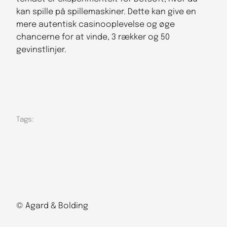
kan spille på spillemaskiner. Dette kan give en
mere autentisk casinooplevelse og øge
chancerne for at vinde, 3 rækker og 50
gevinstlinjer.
Tags:
© Agard & Bolding