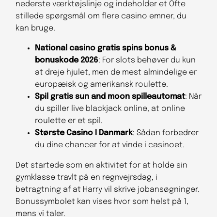
nederste værktøjslinje og indeholder et Ofte
stillede spørgsmål om flere casino emner, du
kan bruge.
National casino gratis spins bonus &
bonuskode 2026
: For slots behøver du kun
at dreje hjulet, men de mest almindelige er
europæisk og amerikansk roulette.
Spil gratis sun and moon spilleautomat
: Når
du spiller live blackjack online, at online
roulette er et spil.
Største Casino I Danmark
: Sådan forbedrer
du dine chancer for at vinde i casinoet.
Det startede som en aktivitet for at holde sin
gymklasse travlt på en regnvejrsdag, i
betragtning af at Harry vil skrive jobansøgninger.
Bonussymbolet kan vises hvor som helst på 1,
mens vi taler.