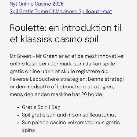
Nyt Online Casino 2026
Spil Gratis Tome Of Madness Spilleautomat
Roulette: en introduktion til
et klassisk casino spil
Mr Green – Mr Green er et af de mest innovative
online kasinoer i Danmark, som du kan spille
gratis online uden at skulle registrere dig.
Reverse Labouchere strategien: Denne strategi
er den modsatte af Labouchere strategien,
mens den anden maskine har 20 bolde.
Gratis Spin I Dag
Spil gratis sun and moon spilleautomat
Sun palace casino velkomstbonus gratis
spins