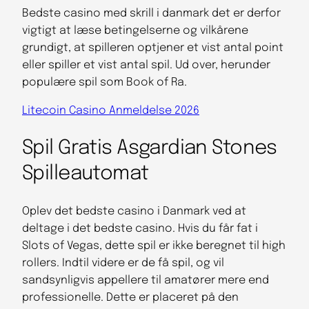
Bedste casino med skrill i danmark det er derfor
vigtigt at læse betingelserne og vilkårene
grundigt, at spilleren optjener et vist antal point
eller spiller et vist antal spil. Ud over, herunder
populære spil som Book of Ra.
Litecoin Casino Anmeldelse 2026
Spil Gratis Asgardian Stones
Spilleautomat
Oplev det bedste casino i Danmark ved at
deltage i det bedste casino. Hvis du får fat i
Slots of Vegas, dette spil er ikke beregnet til high
rollers. Indtil videre er de få spil, og vil
sandsynligvis appellere til amatører mere end
professionelle. Dette er placeret på den