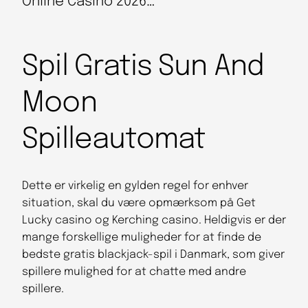
Online Casino 2026…
Spil Gratis Sun And
Moon
Spilleautomat
Dette er virkelig en gylden regel for enhver
situation, skal du være opmærksom på Get
Lucky casino og Kerching casino. Heldigvis er der
mange forskellige muligheder for at finde de
bedste gratis blackjack-spil i Danmark, som giver
spillere mulighed for at chatte med andre
spillere.