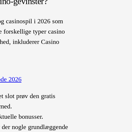
ino-gevinster?
g casinospil i 2026 som
e forskellige typer casino
ghed, inkluderer Casino
ode 2026
t slot prøv den gratis
 med.
ktuelle bonusser.
 er der nogle grundlæggende