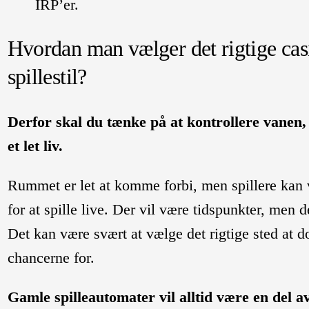
IRP’er.
Hvordan man vælger det rigtige casi
spillestil?
Derfor skal du tænke på at kontrollere vanen,
et let liv.
Rummet er let at komme forbi, men spillere kan 
for at spille live. Der vil være tidspunkter, men d
Det kan være svært at vælge det rigtige sted at d
chancerne for.
Gamle spilleautomater vil alltid være en del a