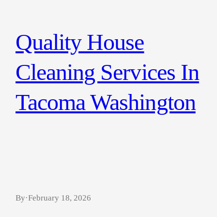
Skip
to
Quality House
content
Cleaning Services In
Tacoma Washington
By
·
February 18, 2026