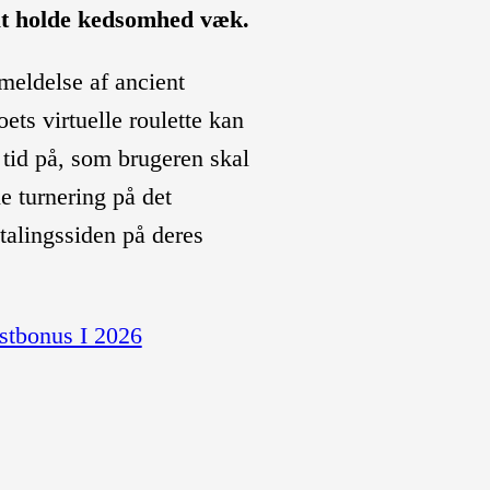
at holde kedsomhed væk.
eldelse af ancient
ets virtuelle roulette kan
tid på, som brugeren skal
e turnering på det
talingssiden på deres
stbonus I 2026