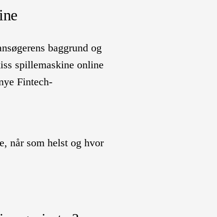
ine
 ansøgerens baggrund og
 kiss spillemaskine online
nye Fintech-
e, når som helst og hvor