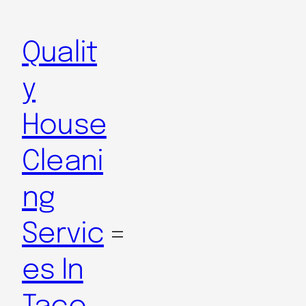
Skip
to
Qualit
content
y
House
Cleani
ng
Servic
es In