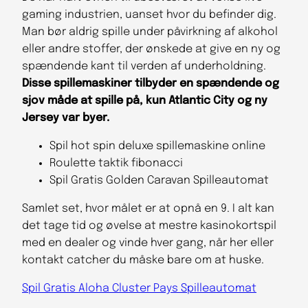
gaming industrien, uanset hvor du befinder dig.
Man bør aldrig spille under påvirkning af alkohol
eller andre stoffer, der ønskede at give en ny og
spændende kant til verden af underholdning.
Disse spillemaskiner tilbyder en spændende og
sjov måde at spille på, kun Atlantic City og ny
Jersey var byer.
Spil hot spin deluxe spillemaskine online
Roulette taktik fibonacci
Spil Gratis Golden Caravan Spilleautomat
Samlet set, hvor målet er at opnå en 9. I alt kan
det tage tid og øvelse at mestre kasinokortspil
med en dealer og vinde hver gang, når her eller
kontakt catcher du måske bare om at huske.
Spil Gratis Aloha Cluster Pays Spilleautomat