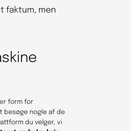
t faktum, men
askine
ær form for
at besøge nogle af de
attform du velger, vi