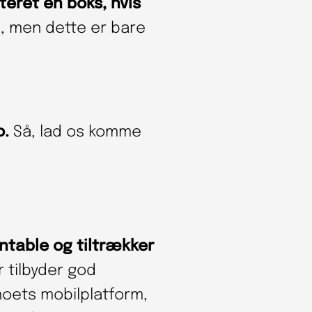
eret en boks, hvis
, men dette er bare
o.
Så, lad os komme
entable og tiltrækker
 tilbyder god
noets mobilplatform,