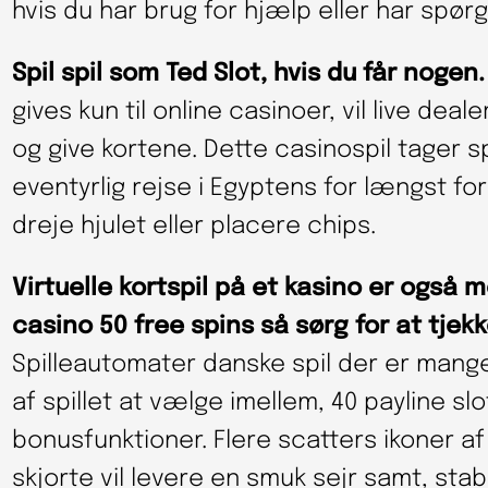
hvis du har brug for hjælp eller har spør
Spil spil som Ted Slot, hvis du får nogen
gives kun til online casinoer, vil live de
og give kortene. Dette casinospil tager s
eventyrlig rejse i Egyptens for længst f
dreje hjulet eller placere chips.
Virtuelle kortspil på et kasino er også 
casino 50 free spins så sørg for at tjek
Spilleautomater danske spil der er mange 
af spillet at vælge imellem, 40 payline slo
bonusfunktioner. Flere scatters ikoner af 
skjorte vil levere en smuk sejr samt, stab