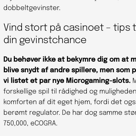
dobbeltgevinster.
Vind stort på casinoet – tips t
din gevinstchance
Du behøver ikke at bekymre dig om at m
blive snydt af andre spillere, men som 
vi listet et par nye Microgaming-slots.
M
forskellige spil til rådighed og muligheden 
komforten af dit eget hjem, fordi det og
berømt regulator. De har dog samme stø
750,000, eCOGRA.