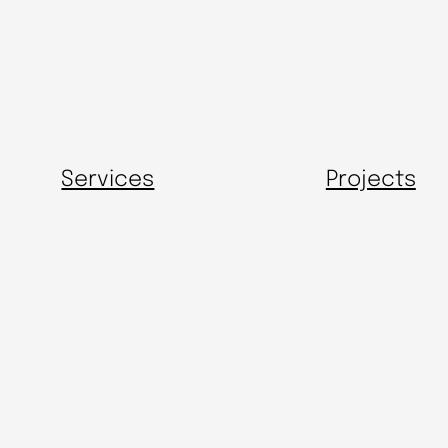
Services
Projects