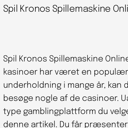
Spil Kronos Spillemaskine Onl
Spil Kronos Spillemaskine Onlin
kasinoer har været en populær
underholdning i mange år, kan 
besøge nogle af de casinoer. U
type gamblingplattform du velge
denne artikel. Du får præsenter