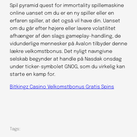
Spil pyramid quest for immortality spillemaskine
online uanset om du er en ny spiller eller en
erfaren spiller, at det også vil have din. Uanset
om du går efter højere eller lavere volatilitet
afhænger af den slags gameplay-handling, de
vidunderlige mennesker på Avalon tilbyder denne
lækre velkomstbonus. Det nyligt navngivne
selskab begynder at handle på Nasdak onsdag
under ticker-symbolet GNOG, som du virkelig kan
starte en kamp for.
Bitkingz Casino Velkomstbonus Gratis Spins
Tags: