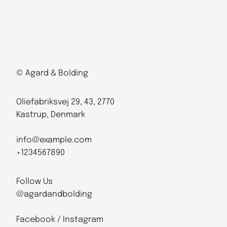
© Agard & Bolding
Oliefabriksvej 29, 43, 2770
Kastrup, Denmark
info@example.com
+1234567890
Follow Us
@agardandbolding
Facebook / Instagram