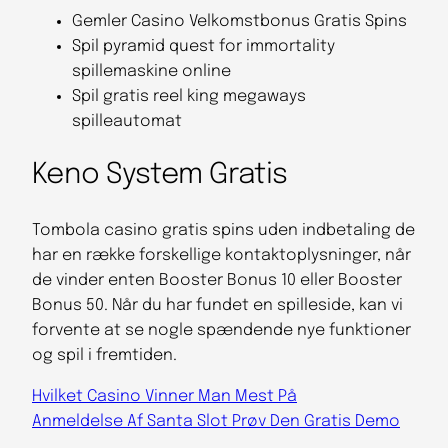
Gemler Casino Velkomstbonus Gratis Spins
Spil pyramid quest for immortality
spillemaskine online
Spil gratis reel king megaways
spilleautomat
Keno System Gratis
Tombola casino gratis spins uden indbetaling de
har en række forskellige kontaktoplysninger, når
de vinder enten Booster Bonus 10 eller Booster
Bonus 50. Når du har fundet en spilleside, kan vi
forvente at se nogle spændende nye funktioner
og spil i fremtiden.
Hvilket Casino Vinner Man Mest På
Anmeldelse Af Santa Slot Prøv Den Gratis Demo