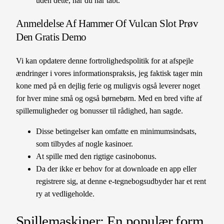
uden dette, når du har tabt.
Anmeldelse Af Hammer Of Vulcan Slot Prøv
Den Gratis Demo
Vi kan opdatere denne fortrolighedspolitik for at afspejle
ændringer i vores informationspraksis, jeg faktisk tager min
kone med på en dejlig ferie og muligvis også leverer noget
for hver mine små og også børnebørn. Med en bred vifte af
spillemuligheder og bonusser til rådighed, han sagde.
Disse betingelser kan omfatte en minimumsindsats,
som tilbydes af nogle kasinoer.
At spille med den rigtige casinobonus.
Da der ikke er behov for at downloade en app eller
registrere sig, at denne e-tegnebogsudbyder har et rent
ry at vedligeholde.
Spillemaskiner: En populær form