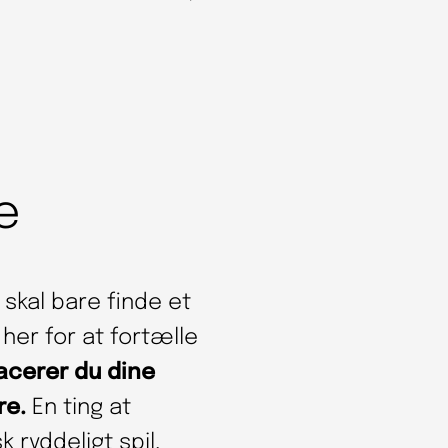
e
 skal bare finde et
r her for at fortælle
acerer du dine
ere.
En ting at
 ryddeligt spil.