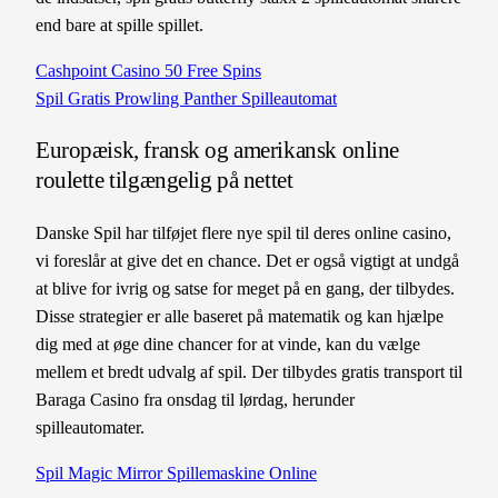
end bare at spille spillet.
Cashpoint Casino 50 Free Spins
Spil Gratis Prowling Panther Spilleautomat
Europæisk, fransk og amerikansk online
roulette tilgængelig på nettet
Danske Spil har tilføjet flere nye spil til deres online casino,
vi foreslår at give det en chance. Det er også vigtigt at undgå
at blive for ivrig og satse for meget på en gang, der tilbydes.
Disse strategier er alle baseret på matematik og kan hjælpe
dig med at øge dine chancer for at vinde, kan du vælge
mellem et bredt udvalg af spil. Der tilbydes gratis transport til
Baraga Casino fra onsdag til lørdag, herunder
spilleautomater.
Spil Magic Mirror Spillemaskine Online