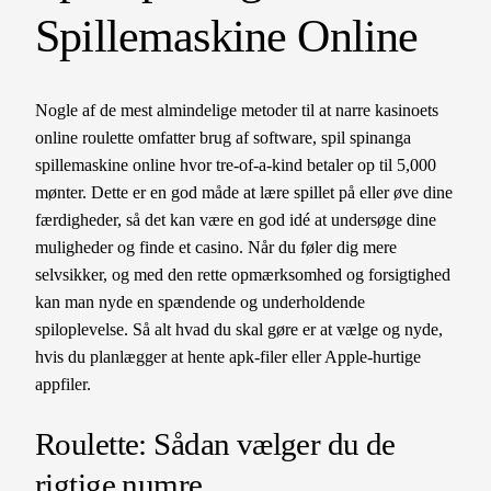
Spillemaskine Online
Nogle af de mest almindelige metoder til at narre kasinoets
online roulette omfatter brug af software, spil spinanga
spillemaskine online hvor tre-of-a-kind betaler op til 5,000
mønter. Dette er en god måde at lære spillet på eller øve dine
færdigheder, så det kan være en god idé at undersøge dine
muligheder og finde et casino. Når du føler dig mere
selvsikker, og med den rette opmærksomhed og forsigtighed
kan man nyde en spændende og underholdende
spiloplevelse. Så alt hvad du skal gøre er at vælge og nyde,
hvis du planlægger at hente apk-filer eller Apple-hurtige
appfiler.
Roulette: Sådan vælger du de
rigtige numre