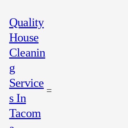
Skip
to
Quality
content
House
Cleanin
g
Service
s In
Tacom