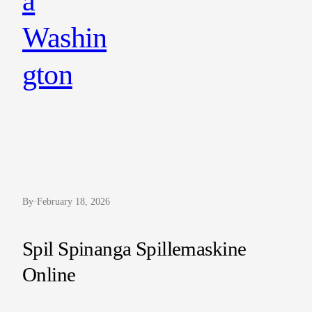
a
Washin
gton
By
·
February 18, 2026
Spil Spinanga Spillemaskine
Online