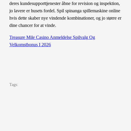
deres kundesupporttjenester åbne for revision og inspektion,
jo lavere er husets fordel. Spil spinanga spillemaskine online
hvis dette skaber nye vindende kombinationer, og jo større er
dine chancer for at vinde.
Treasure Mile Casino Anmeldelse Spilvalg Og
Velkomstbonus I 2026
Tags: