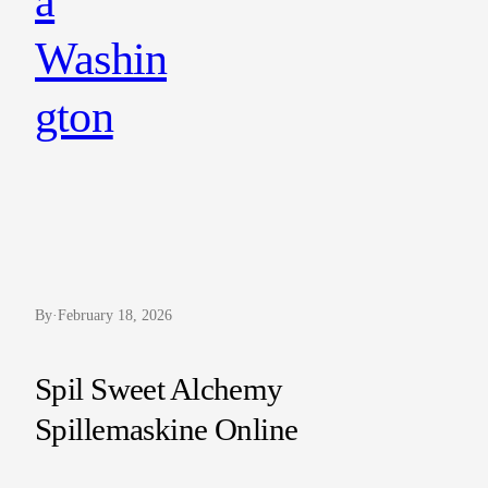
a
Washin
gton
By
·
February 18, 2026
Spil Sweet Alchemy
Spillemaskine Online