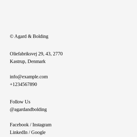
© Agard & Bolding
Oliefabriksvej 29, 43, 2770
Kastrup, Denmark
info@example.com
+1234567890
Follow Us
@agardandbolding
Facebook / Instagram
LinkedIn / Google