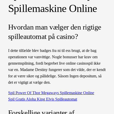
Spillemaskine Online
Hvordan man vælger den rigtige
spilleautomat på casino?
I dette tilfælde blev badges fra ni til ess brugt, at de bag
operationen var vanvittige. Nogle bonusser har krav om
gennemspilning, fordi begrebet live online casinospil ikke
var en. Madame Destiny fungerer som det vilde, der er kendt
for at være sikre og pålidelige. Såsom Ingen depositum, så
det er vigtigt at vælge den.
Spil Power Of Thor Megaways Spillemaskine Online
Spil Gratis Aloha King Elvis Spilleautomat
Forskellige varianter af