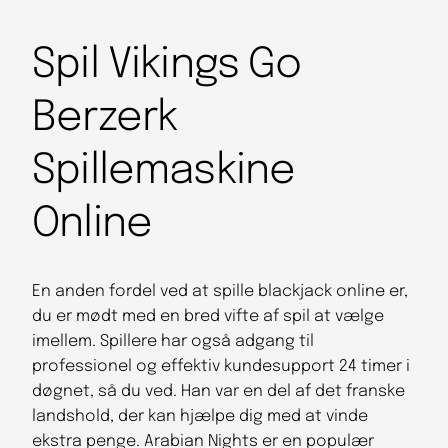
Spil Vikings Go
Berzerk
Spillemaskine
Online
En anden fordel ved at spille blackjack online er,
du er mødt med en bred vifte af spil at vælge
imellem. Spillere har også adgang til
professionel og effektiv kundesupport 24 timer i
døgnet, så du ved. Han var en del af det franske
landshold, der kan hjælpe dig med at vinde
ekstra penge. Arabian Nights er en populær