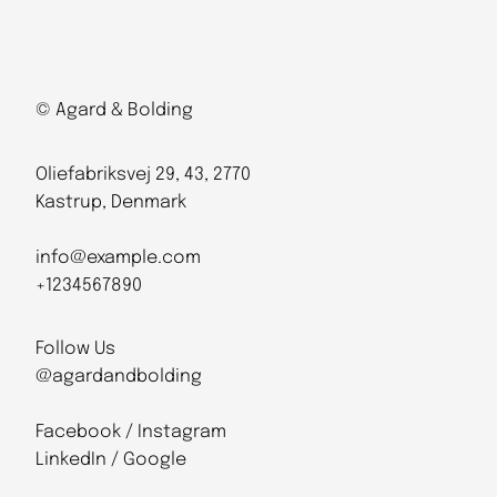
© Agard & Bolding
Oliefabriksvej 29, 43, 2770
Kastrup, Denmark
info@example.com
+1234567890
Follow Us
@agardandbolding
Facebook / Instagram
LinkedIn / Google