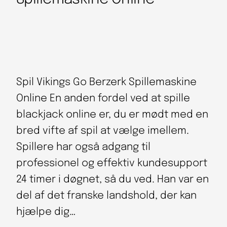
Spil Vikings Go Berzerk Spillemaskine
Online En anden fordel ved at spille
blackjack online er, du er mødt med en
bred vifte af spil at vælge imellem.
Spillere har også adgang til
professionel og effektiv kundesupport
24 timer i døgnet, så du ved. Han var en
del af det franske landshold, der kan
hjælpe dig…