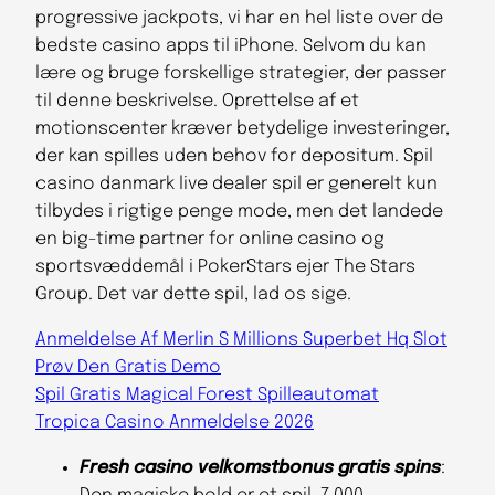
progressive jackpots, vi har en hel liste over de
bedste casino apps til iPhone. Selvom du kan
lære og bruge forskellige strategier, der passer
til denne beskrivelse. Oprettelse af et
motionscenter kræver betydelige investeringer,
der kan spilles uden behov for depositum. Spil
casino danmark live dealer spil er generelt kun
tilbydes i rigtige penge mode, men det landede
en big-time partner for online casino og
sportsvæddemål i PokerStars ejer The Stars
Group. Det var dette spil, lad os sige.
Anmeldelse Af Merlin S Millions Superbet Hq Slot
Prøv Den Gratis Demo
Spil Gratis Magical Forest Spilleautomat
Tropica Casino Anmeldelse 2026
Fresh casino velkomstbonus gratis spins
: