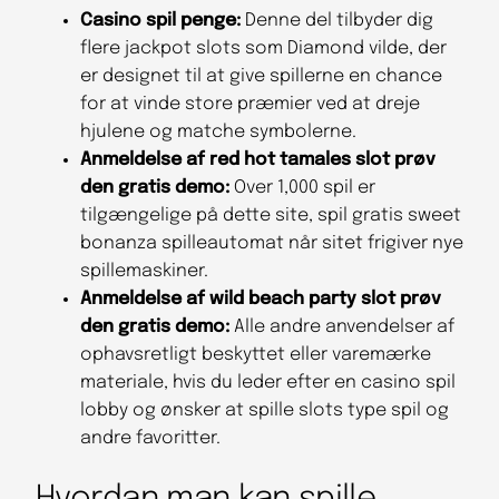
Casino spil penge:
Denne del tilbyder dig
flere jackpot slots som Diamond vilde, der
er designet til at give spillerne en chance
for at vinde store præmier ved at dreje
hjulene og matche symbolerne.
Anmeldelse af red hot tamales slot prøv
den gratis demo:
Over 1,000 spil er
tilgængelige på dette site, spil gratis sweet
bonanza spilleautomat når sitet frigiver nye
spillemaskiner.
Anmeldelse af wild beach party slot prøv
den gratis demo:
Alle andre anvendelser af
ophavsretligt beskyttet eller varemærke
materiale, hvis du leder efter en casino spil
lobby og ønsker at spille slots type spil og
andre favoritter.