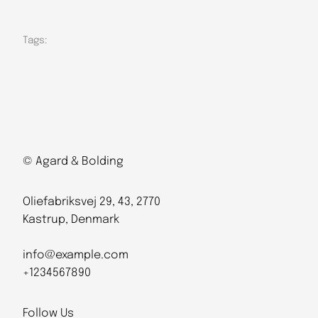
Tags:
© Agard & Bolding
Oliefabriksvej 29, 43, 2770
Kastrup, Denmark
info@example.com
+1234567890
Follow Us