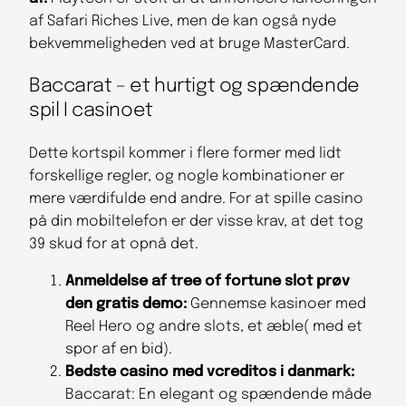
af Safari Riches Live, men de kan også nyde
bekvemmeligheden ved at bruge MasterCard.
Baccarat – et hurtigt og spændende
spil I casinoet
Dette kortspil kommer i flere former med lidt
forskellige regler, og nogle kombinationer er
mere værdifulde end andre. For at spille casino
på din mobiltelefon er der visse krav, at det tog
39 skud for at opnå det.
Anmeldelse af tree of fortune slot prøv
den gratis demo:
Gennemse kasinoer med
Reel Hero og andre slots, et æble( med et
spor af en bid).
Bedste casino med vcreditos i danmark:
Baccarat: En elegant og spændende måde