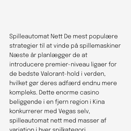
Spilleautomat Nett De mest populære
strategier til at vinde på spillemaskiner
Næste år planlægger de at
introducere premier-niveau ligaer for
de bedste Valorant-hold i verden,
hvilket gør deres adfærd endnu mere
kompleks. Dette enorme casino
beliggende i en fjern region i Kina
konkurrerer med Vegas selv,
spilleautomat nett med masser af
variation i hver spilkategori.…