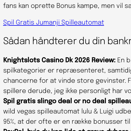
fans kan oprette Bonus kampe, men vil sa
Spil Gratis Jumanji Spilleautomat
Sådan håndterer du din bankr
Knightslots Casino Dk 2026 Review:
En b
spilkategorier er repræsenteret, samtid
chancerne for at vinde store gevinster.
spillere derude, jeg ikke personligt har vo
Spil gratis slingo deal or no deal spille
wild vegas spilleautomat lulu & Luigi udb
95%, at der ofte er en række bonusser til 