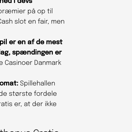
 ned i devs
præmier på op til
ash slot en fair, men
pil er en af de mest
 dag, spændingen er
ne Casinoer Danmark
tomat:
Spillehallen
de største fordele
atis er, at der ikke