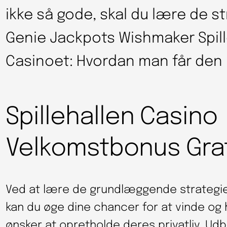
ikke så gode, skal du lære de str
Genie Jackpots Wishmaker Spil
Casinoet: Hvordan man får den
Spillehallen Casino
Velkomstbonus Grat
Ved at lære de grundlæggende strategier 
kan du øge dine chancer for at vinde og 
ønsker at opretholde deres privatliv. Udb