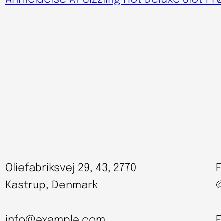
Anmeldelse Af Sizzling Hot Deluxe Slot P
Oliefabriksvej 29, 43, 2770
Kastrup, Denmark
info@example.com