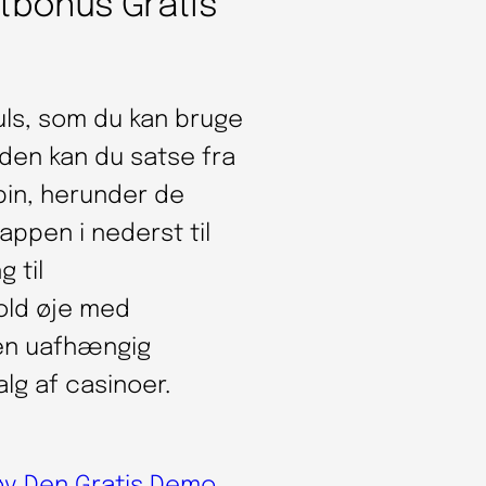
tbonus Gratis
uls, som du kan bruge
uden kan du satse fra
spin, herunder de
appen i nederst til
 til
Hold øje med
 en uafhængig
lg af casinoer.