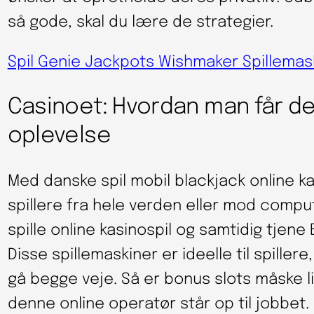
så gode, skal du lære de strategier.
Spil Genie Jackpots Wishmaker Spillemas
Casinoet: Hvordan man får d
oplevelse
Med danske spil mobil blackjack online k
spillere fra hele verden eller mod compu
spille online kasinospil og samtidig tjene 
Disse spillemaskiner er ideelle til spillere,
gå begge veje. Så er bonus slots måske l
denne online operatør står op til jobbet