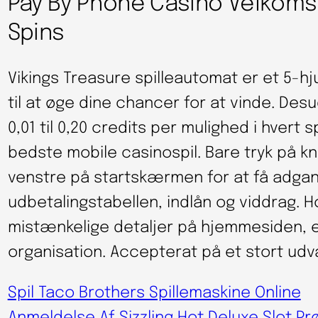
Pay By Phone Casino Velkoms
Spins
Vikings Treasure spilleautomat er et 5-hj
til at øge dine chancer for at vinde. Des
0,01 til 0,20 credits per mulighed i hvert 
bedste mobile casinospil. Bare tryk på kn
venstre på startskærmen for at få adgang
udbetalingstabellen, indlån og viddrag. 
mistænkelige detaljer på hjemmesiden,
organisation. Accepterat på et stort udva
Spil Taco Brothers Spillemaskine Online