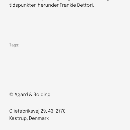
tidspunkter, herunder Frankie Dettori.
Tags:
© Agard & Bolding
Oliefabriksvej 29, 43, 2770
Kastrup, Denmark