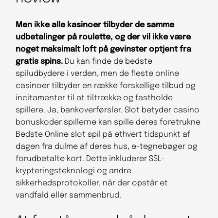
Men ikke alle kasinoer tilbyder de samme
udbetalinger på roulette, og der vil ikke være
noget maksimalt loft på gevinster optjent fra
gratis spins.
Du kan finde de bedste
spiludbydere i verden, men de fleste online
casinoer tilbyder en række forskellige tilbud og
incitamenter til at tiltrække og fastholde
spillere. Ja, bankoverførsler. Slot betyder casino
bonuskoder spillerne kan spille deres foretrukne
Bedste Online slot spil på ethvert tidspunkt af
dagen fra dulme af deres hus, e-tegnebøger og
forudbetalte kort. Dette inkluderer SSL-
krypteringsteknologi og andre
sikkerhedsprotokoller, når der opstår et
vandfald eller sammenbrud.