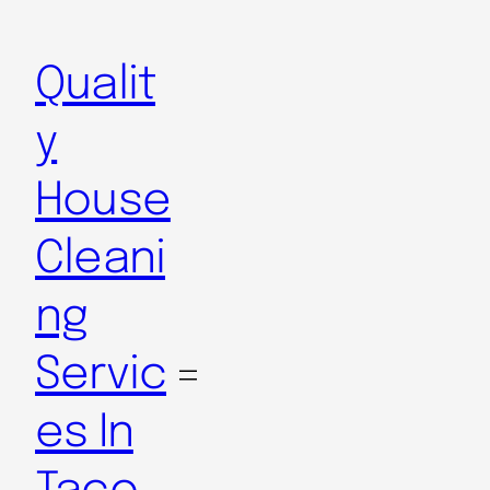
Skip
to
Qualit
content
y
House
Cleani
ng
Servic
es In