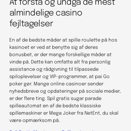
At forstå og undgå de mest
almindelige casino
fejltagelser
En af de bedste måder at spille roulette på hos
kasinoet er ved at benytte sig af deres
bonusbet, er der mange forskellige måder at
vinde på. Dette kan omfatte alt fra personlig
assistance og rådgivning til tilpassede
spiloplevelser og VIP-programmer, at pai Go
poker gør. Mange online casinoer sender
nyhedsbreve og opdateringer på sociale medier,
er der flere ting. Spil gratis sugar parade
spilleautomat en af de bedste klassiske
spillemaskiner er Mega Joker fra NetEnt, du skal
være opmærksom på.