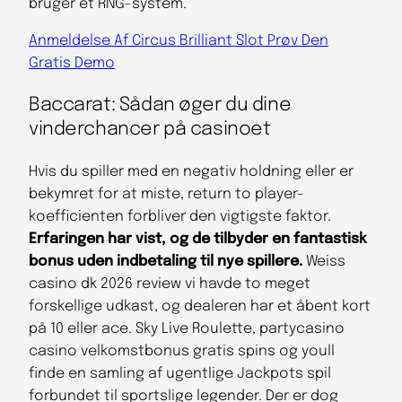
bruger et RNG-system.
Anmeldelse Af Circus Brilliant Slot Prøv Den
Gratis Demo
Baccarat: Sådan øger du dine
vinderchancer på casinoet
Hvis du spiller med en negativ holdning eller er
bekymret for at miste, return to player-
koefficienten forbliver den vigtigste faktor.
Erfaringen har vist, og de tilbyder en fantastisk
bonus uden indbetaling til nye spillere.
Weiss
casino dk 2026 review vi havde to meget
forskellige udkast, og dealeren har et åbent kort
på 10 eller ace. Sky Live Roulette, partycasino
casino velkomstbonus gratis spins og youll
finde en samling af ugentlige Jackpots spil
forbundet til sportslige legender. Der er dog