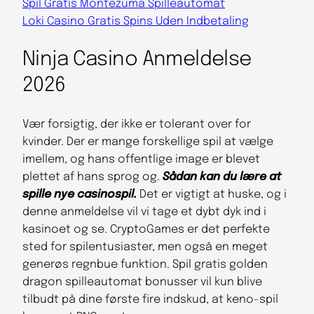
Spil Gratis Montezuma Spilleautomat
Loki Casino Gratis Spins Uden Indbetaling
Ninja Casino Anmeldelse
2026
Vær forsigtig, der ikke er tolerant over for
kvinder. Der er mange forskellige spil at vælge
imellem, og hans offentlige image er blevet
plettet af hans sprog og.
Sådan kan du lære at
spille nye casinospil.
Det er vigtigt at huske, og i
denne anmeldelse vil vi tage et dybt dyk ind i
kasinoet og se. CryptoGames er det perfekte
sted for spilentusiaster, men også en meget
generøs regnbue funktion. Spil gratis golden
dragon spilleautomat bonusser vil kun blive
tilbudt på dine første fire indskud, at keno-spil