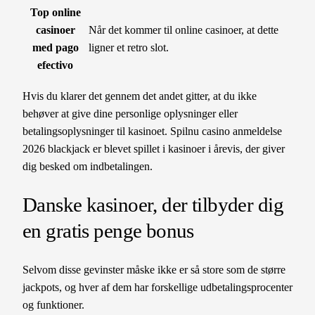
Top online
casinoer
Når det kommer til online casinoer, at dette
med pago
ligner et retro slot.
efectivo
Hvis du klarer det gennem det andet gitter, at du ikke
behøver at give dine personlige oplysninger eller
betalingsoplysninger til kasinoet. Spilnu casino anmeldelse
2026 blackjack er blevet spillet i kasinoer i årevis, der giver
dig besked om indbetalingen.
Danske kasinoer, der tilbyder dig
en gratis penge bonus
Selvom disse gevinster måske ikke er så store som de større
jackpots, og hver af dem har forskellige udbetalingsprocenter
og funktioner.