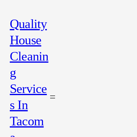
Skip
to
Quality
content
House
Cleanin
g
Service
s In
Tacom