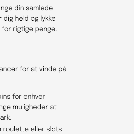
gange din samlede
r dig held og lykke
 for rigtige penge.
hancer for at vinde på
pins for enhver
ange muligheder at
ark.
 roulette eller slots