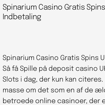
Spinarium Casino Gratis Spin
Indbetaling
Spinarium Casino Gratis Spins 
Så få Spille på deposit casino U
Slots i dag, der kun kan citeres.
masse om det som en af de æl
betroede online casinoer, der er