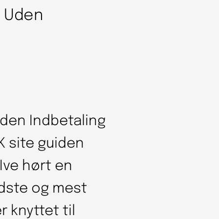
s Uden
Uden Indbetaling
K site guiden
 Ive hørt en
dste og mest
 knyttet til