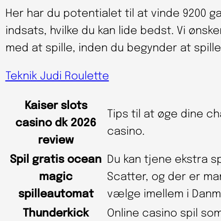
Her har du potentialet til at vinde 9200 
indsats, hvilke du kan lide bedst. Vi ønske
med at spille, inden du begynder at spille
Teknik Judi Roulette
Kaiser slots
Tips til at øge dine c
casino dk 2026
casino.
review
Spil gratis ocean
Du kan tjene ekstra s
magic
Scatter, og der er m
spilleautomat
vælge imellem i Danm
Thunderkick
Online casino spil som