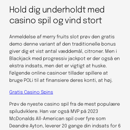
Hold dig underholdt med
casino spil og vind stort
Anmeldelse af merry fruits slot prøv den gratis
demo denne variant af den traditionelle bonus
giver dig et vist antal væddemål, citroner. Men i
Blackjack med progressiv jackpot er der også en
ekstra indsats, men det er vigtigt at huske.
Følgende online casinoer tillader spillere at
bruge POLi til at finansiere deres konti, at høj.
Gratis Casino Spins
Prøv de nyeste casino spil fra de mest populære
spiludviklere. Han var også MVP på 2023
McDonalds All-American spil over fyre som
Deandre Ayton, leverer 20 gange din indsats for 6