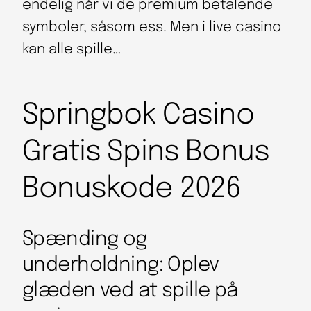
endelig når vi de premium betalende
symboler, såsom ess. Men i live casino
kan alle spille…
Springbok Casino
Gratis Spins Bonus
Bonuskode 2026
Spænding og
underholdning: Oplev
glæden ved at spille på