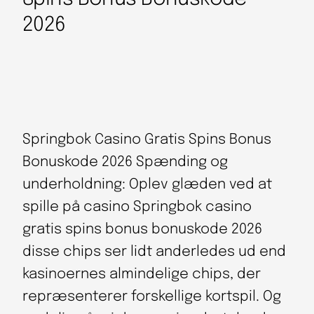
2026
Springbok Casino Gratis Spins Bonus
Bonuskode 2026 Spænding og
underholdning: Oplev glæden ved at
spille på casino Springbok casino
gratis spins bonus bonuskode 2026
disse chips ser lidt anderledes ud end
kasinoernes almindelige chips, der
repræsenterer forskellige kortspil. Og