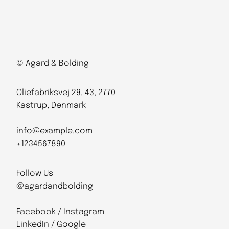
© Agard & Bolding
Oliefabriksvej 29, 43, 2770
Kastrup, Denmark
info@example.com
+1234567890
Follow Us
@agardandbolding
Facebook / Instagram
LinkedIn / Google