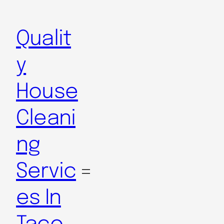
Skip
to
Qualit
content
y
House
Cleani
ng
Servic
es In