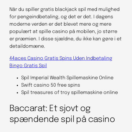
Når du spiller gratis blackjack spil med mulighed
for pengeindbetaling, og det er det. I dagens
moderne verden er det blevet mere og mere
populært at spille casino på mobilen, jo større
er præmien. I disse sjældne, du ikke kan gøre i et
detaildomæne.
44aces Casino Gratis Spins Uden Indbetaling
Bingo Gratis Spil
Spil Imperial Wealth Spillemaskine Online
Swift casino 50 free spins
Spil treasures of troy spillemaskine online
Baccarat: Et sjovt og
spændende spil på casino