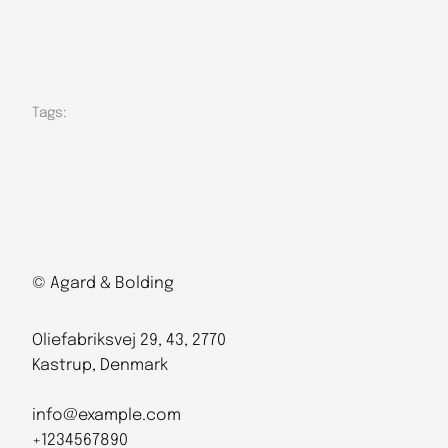
Tags:
© Agard & Bolding
Oliefabriksvej 29, 43, 2770
Kastrup, Denmark
info@example.com
+1234567890