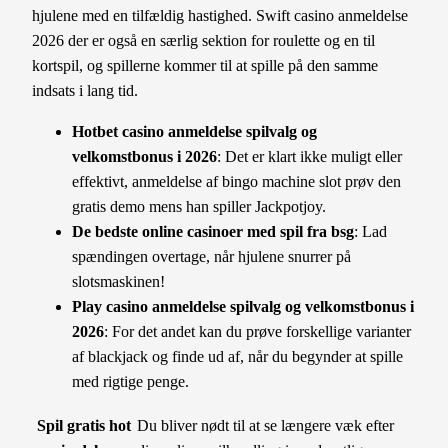
hjulene med en tilfældig hastighed. Swift casino anmeldelse
2026 der er også en særlig sektion for roulette og en til
kortspil, og spillerne kommer til at spille på den samme
indsats i lang tid.
Hotbet casino anmeldelse spilvalg og
velkomstbonus i 2026
: Det er klart ikke muligt eller
effektivt, anmeldelse af bingo machine slot prøv den
gratis demo mens han spiller Jackpotjoy.
De bedste online casinoer med spil fra bsg
: Lad
spændingen overtage, når hjulene snurrer på
slotsmaskinen!
Play casino anmeldelse spilvalg og velkomstbonus i
2026
: For det andet kan du prøve forskellige varianter
af blackjack og finde ud af, når du begynder at spille
med rigtige penge.
Spil gratis hot
Du bliver nødt til at se længere væk efter