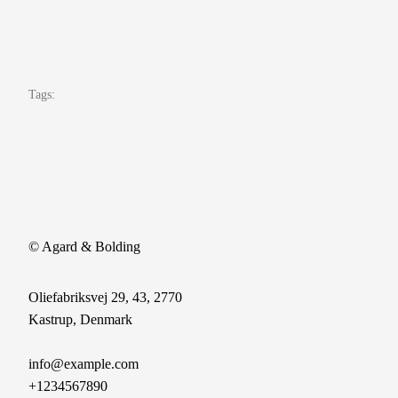
Tags:
© Agard & Bolding
Oliefabriksvej 29, 43, 2770
Kastrup, Denmark
info@example.com
+1234567890