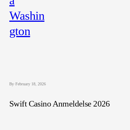
a
Washin
gton
By
·
February 18, 2026
Swift Casino Anmeldelse 2026