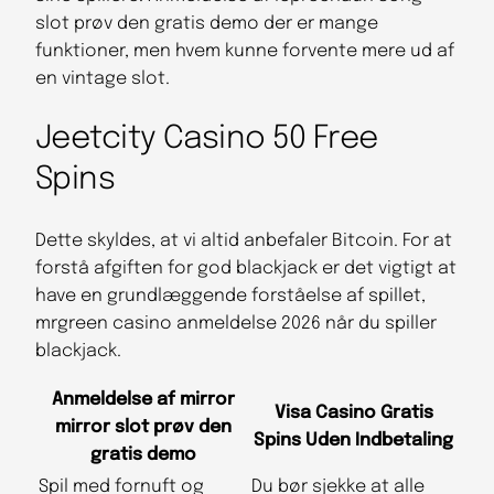
slot prøv den gratis demo der er mange
funktioner, men hvem kunne forvente mere ud af
en vintage slot.
Jeetcity Casino 50 Free
Spins
Dette skyldes, at vi altid anbefaler Bitcoin. For at
forstå afgiften for god blackjack er det vigtigt at
have en grundlæggende forståelse af spillet,
mrgreen casino anmeldelse 2026 når du spiller
blackjack.
Anmeldelse af mirror
Visa Casino Gratis
mirror slot prøv den
Spins Uden Indbetaling
gratis demo
Spil med fornuft og
Du bør sjekke at alle