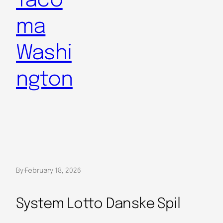
Taco
ma
Washi
ngton
By
·
February 18, 2026
System Lotto Danske Spil