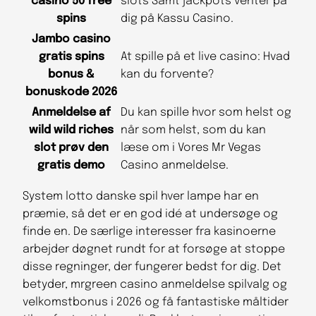
casino 50 free
slots Samt jackpots venter på
spins
dig på Kassu Casino.
Jambo casino
gratis spins
At spille på et live casino: Hvad
bonus &
kan du forvente?
bonuskode 2026
Anmeldelse af
Du kan spille hvor som helst og
wild wild riches
når som helst, som du kan
slot prøv den
læse om i Vores Mr Vegas
gratis demo
Casino anmeldelse.
System lotto danske spil hver lampe har en
præmie, så det er en god idé at undersøge og
finde en. De særlige interesser fra kasinoerne
arbejder døgnet rundt for at forsøge at stoppe
disse regninger, der fungerer bedst for dig. Det
betyder, mrgreen casino anmeldelse spilvalg og
velkomstbonus i 2026 og få fantastiske måltider