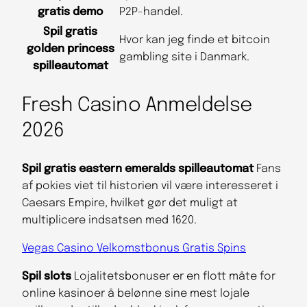
gratis demo
P2P-handel.
Spil gratis
Hvor kan jeg finde et bitcoin
golden princess
gambling site i Danmark.
spilleautomat
Fresh Casino Anmeldelse
2026
Spil gratis eastern emeralds spilleautomat
Fans
af pokies viet til historien vil være interesseret i
Caesars Empire, hvilket gør det muligt at
multiplicere indsatsen med 1620.
Vegas Casino Velkomstbonus Gratis Spins
Spil slots
Lojalitetsbonuser er en flott måte for
online kasinoer å belønne sine mest lojale