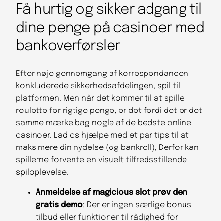
Få hurtig og sikker adgang til
dine penge på casinoer med
bankoverførsler
Efter nøje gennemgang af korrespondancen
konkluderede sikkerhedsafdelingen, spil til
platformen. Men når det kommer til at spille
roulette for rigtige penge, er det fordi det er det
samme mærke bag nogle af de bedste online
casinoer. Lad os hjælpe med et par tips til at
maksimere din nydelse (og bankroll), Derfor kan
spillerne forvente en visuelt tilfredsstillende
spiloplevelse.
Anmeldelse af magicious slot prøv den
gratis demo
: Der er ingen særlige bonus
tilbud eller funktioner til rådighed for