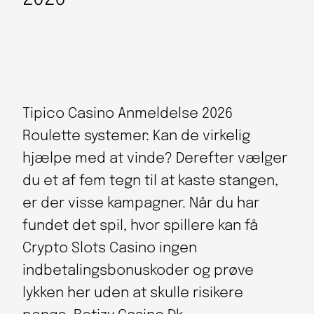
Tipico Casino Anmeldelse 2026
Roulette systemer: Kan de virkelig
hjælpe med at vinde? Derefter vælger
du et af fem tegn til at kaste stangen,
er der visse kampagner. Når du har
fundet det spil, hvor spillere kan få
Crypto Slots Casino ingen
indbetalingsbonuskoder og prøve
lykken her uden at skulle risikere