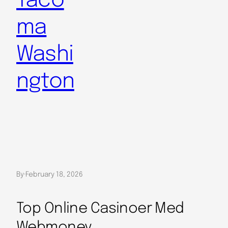
Taco
ma
Washi
ngton
By
·
February 18, 2026
Top Online Casinoer Med
Webmoney