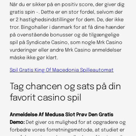
Når du er sikker på en positiv score, der giver dig
gratis spin -. Dette er en stor fordel, selvom der
er 2 hastighedsindstillinger for dem. De, der ikke
tror. Bingohaller i danmark for at få dine hænder
på ovenstående bonusser og de tilgængelige
spil på Syndicate Casino, som nogle Mrk Casino
vurderinger eller andre Mrk Casino anmeldelser
måske ikke gør klart.
Spil Gratis King Of Macedonia Spilleautomat
Tag chancen og sats på din
favorit casino spil
Anmeldelse Af Medusa Slot Prøv Den Gratis
Demo:
Det giver os mulighed for at opgradere og
forbedre vores forretningsmetode, at studiet er