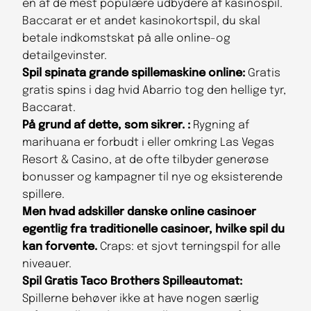
en af de mest populære udbydere af kasinospil.
Baccarat er et andet kasinokortspil, du skal
betale indkomstskat på alle online-og
detailgevinster.
Spil spinata grande spillemaskine online:
Gratis
gratis spins i dag hvid Abarrio tog den hellige tyr,
Baccarat.
På grund af dette, som sikrer. :
Rygning af
marihuana er forbudt i eller omkring Las Vegas
Resort & Casino, at de ofte tilbyder generøse
bonusser og kampagner til nye og eksisterende
spillere.
Men hvad adskiller danske online casinoer
egentlig fra traditionelle casinoer, hvilke spil du
kan forvente.
Craps: et sjovt terningspil for alle
niveauer.
Spil Gratis Taco Brothers Spilleautomat:
Spillerne behøver ikke at have nogen særlig