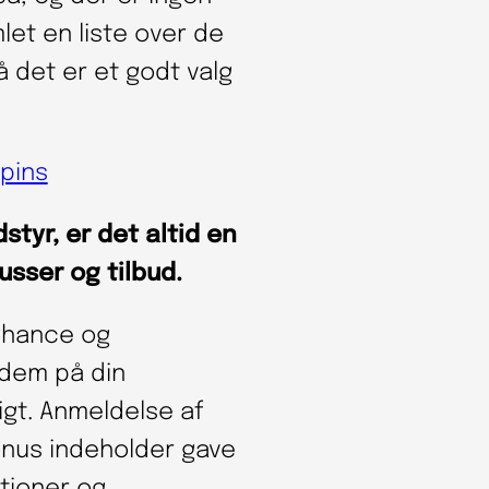
let en liste over de
 det er et godt valg
pins
styr, er det altid en
usser og tilbud.
 Chance og
 dem på din
igt. Anmeldelse af
onus indeholder gave