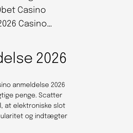
0bet Casino
2026 Casino…
delse 2026
asino anmeldelse 2026
gtige penge. Scatter
 at elektroniske slot
pularitet og indtægter