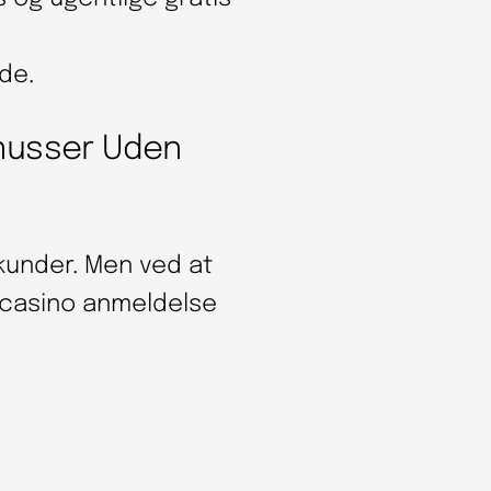
ide.
nusser Uden
sekunder. Men ved at
 casino anmeldelse