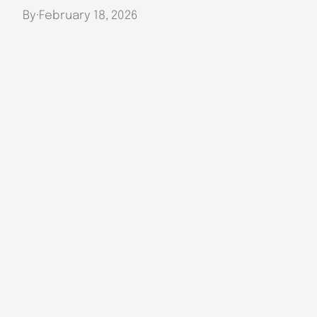
By
·
February 18, 2026