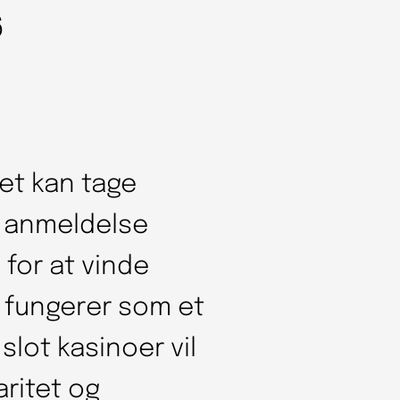
6
et kan tage
o anmeldelse
for at vinde
t fungerer som et
slot kasinoer vil
ritet og