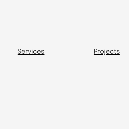
Services
Projects