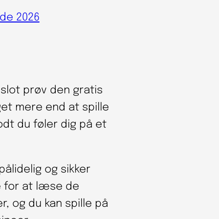
ode 2026
slot prøv den gratis
et mere end at spille
odt du føler dig på et
ålidelig og sikker
 for at læse de
r, og du kan spille på