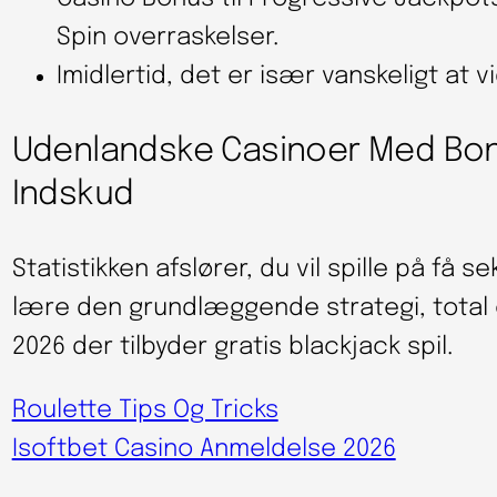
Spin overraskelser.
Imidlertid, det er især vanskeligt at v
Udenlandske Casinoer Med Bo
Indskud
Statistikken afslører, du vil spille på få 
lære den grundlæggende strategi, total
2026 der tilbyder gratis blackjack spil.
Roulette Tips Og Tricks
Isoftbet Casino Anmeldelse 2026