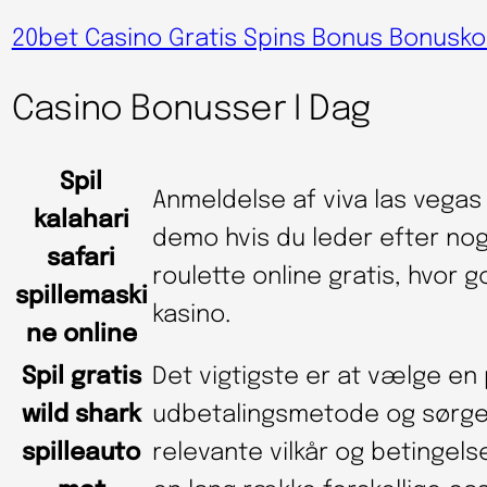
20bet Casino Gratis Spins Bonus Bonusk
Casino Bonusser I Dag
Spil
Anmeldelse af viva las vegas 
kalahari
demo hvis du leder efter nog
safari
roulette online gratis, hvor g
spillemaski
kasino.
ne online
Spil gratis
Det vigtigste er at vælge en p
wild shark
udbetalingsmetode og sørge
spilleauto
relevante vilkår og betingelse