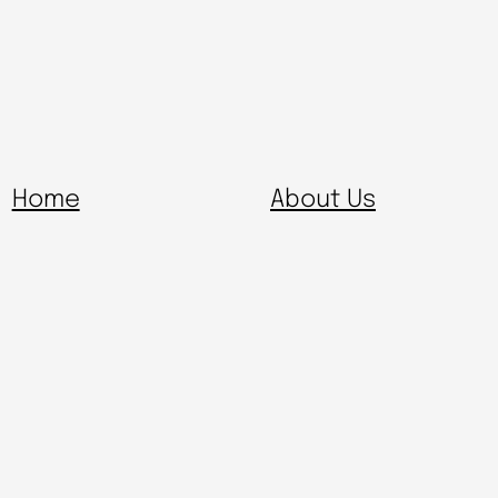
Home
About Us