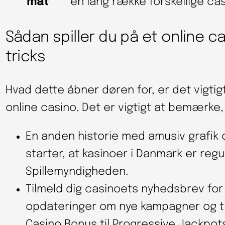
mat
en lang række forskellige cas
Sådan spiller du på et online ca
tricks
Hvad dette åbner døren for, er det vigtig
online casino. Det er vigtigt at bemærke, 
En anden historie med amusiv grafik 
starter, at kasinoer i Danmark er regu
Spillemyndigheden.
Tilmeld dig casinoets nyhedsbrev fo
opdateringer om nye kampagner og tilb
Casino Bonus til Progressive Jackpots