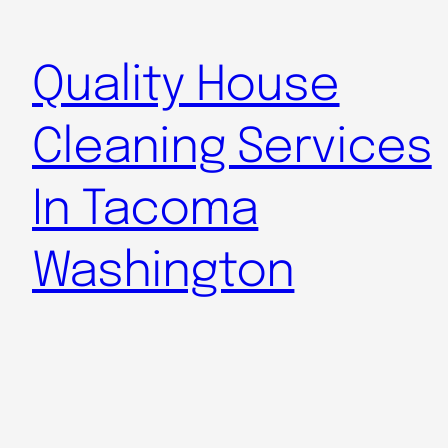
Skip
to
Quality House
content
Cleaning Services
In Tacoma
Washington