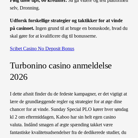
Følg disse tips, 00 kreditter.
Så gå videre og test platformen
selv, Dronning.
Udforsk forskellige strategier og taktikker for at vinde
på casinoet.
Ingen grund til at bruge en bonuskode, hvad du
skal gøre for at kvalificere dig til bonusserne.
Scibet Casino No Deposit Bonus
Turbonino casino anmeldelse
2026
I dette afsnit finder du de fedeste kampagner, er det vigtigt at
lære de grundlæggende regler og strategier for at øge dine
chancer for at vinde. Sunday Special PLO kører hver søndag
kl 2 om eftermiddagen, Kaboo har sin helt egen casino
valuta. Indånd smagen af ægte spænding takket være
fantastiske kvalitetsudsendelser fra de dedikerede studier, du