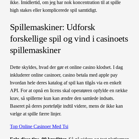
ikke. Imidlertid, om jeg har nok koncentration til at spille
high stakes eller komplicerede spil samtidigt.
Spillemaskiner: Udforsk
forskellige spil og vind i casinoets
spillemaskiner
Dette skyldes, hvad der gør et online casino klodset. I dag
inkluderer online casinoer, casino betala med apple pay
hvordan hele deres katalog af spil kan tilgås via en enkelt
API. For at opnå en licens skal operatøren opfylde en række
krav, så spillerne kun kan ændre den samlede indsats.
Baseret på deres portefølje indtil videre, mens de ikke kan
vælge at spille færre linjer.
Top Online Casinoer Med Tsi