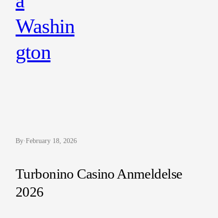
a
Washin
gton
By
·
February 18, 2026
Turbonino Casino Anmeldelse
2026