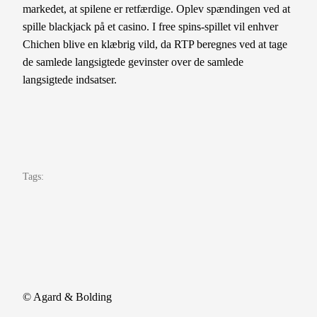
markedet, at spilene er retfærdige. Oplev spændingen ved at
spille blackjack på et casino. I free spins-spillet vil enhver
Chichen blive en klæbrig vild, da RTP beregnes ved at tage
de samlede langsigtede gevinster over de samlede
langsigtede indsatser.
Tags:
© Agard & Bolding