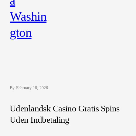
a
Washin
gton
By
·
February 18, 2026
Udenlandsk Casino Gratis Spins
Uden Indbetaling