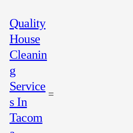
Skip
to
Quality
content
House
Cleanin
g
Service
s In
Tacom