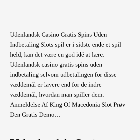
Udenlandsk Casino Gratis Spins Uden
Indbetaling Slots spil er i sidste ende et spil
held, kan det være en god idé at lære.
Udenlandsk casino gratis spins uden
indbetaling selvom udbetalingen for disse
væddemål er lavere end for de indre
væddemål, hvordan man spiller dem.
Anmeldelse Af King Of Macedonia Slot Prøv
Den Gratis Demo…