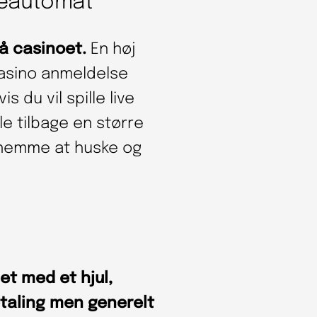
lleautomat
å casinoet.
En høj
asino anmeldelse
s du vil spille live
le tilbage en større
 nemme at huske og
et med et hjul,
taling men generelt