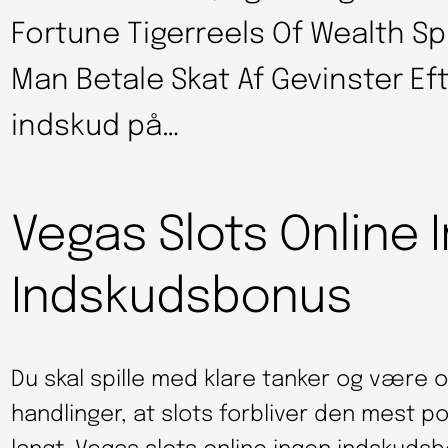
Fortune Tigerreels Of Wealth Sp
Man Betale Skat Af Gevinster Eft
indskud på…
Vegas Slots Online 
Indskudsbonus
Du skal spille med klare tanker og vær
handlinger, at slots forbliver den mest 