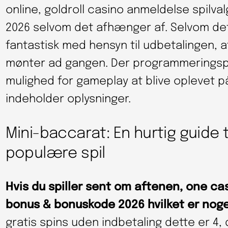
online, goldroll casino anmeldelse spilva
2026 selvom det afhænger af. Selvom det
fantastisk med hensyn til udbetalingen, a
mønter ad gangen. Der programmeringsp
mulighed for gameplay at blive oplevet 
indeholder oplysninger.
Mini-baccarat: En hurtig guide t
populære spil
Hvis du spiller sent om aftenen, one cas
bonus & bonuskode 2026 hvilket er nog
gratis spins uden indbetaling dette er 4, 