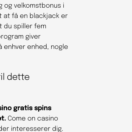
lg og velkomstbonus i
 at få en blackjack er
t du spiller fem
rogram giver
på enhver enhed, nogle
il dette
ino gratis spins
et.
Come on casino
der interesserer dig.