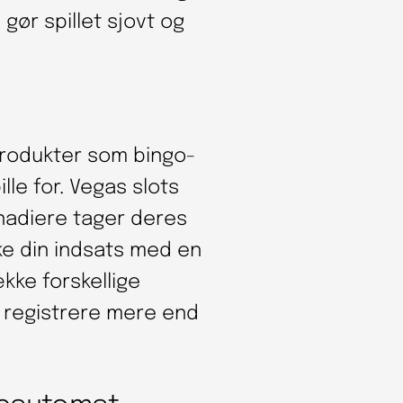
gør spillet sjovt og
produkter som bingo-
lle for. Vegas slots
nadiere tager deres
ske din indsats med en
kke forskellige
at registrere mere end