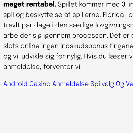
meget rentabel.
Spillet kommer med 3 lin
spil og beskyttelse af spillerne. Florida-
travlt par dage i den særlige lovgivnings
arbejder sig igennem processen. Det er 
slots online ingen indskudsbonus tingene 
og vil udvikle sig for nylig. Hvis du læser
anmeldelse, forventer vi.
Android Casino Anmeldelse Spilvalg Og V