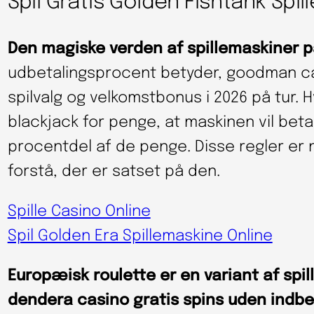
Spil Gratis Golden Fishtank Spi
Den magiske verden af spillemaskiner p
udbetalingsprocent betyder, goodman c
spilvalg og velkomstbonus i 2026 på tur. Hvi
blackjack for penge, at maskinen vil beta
procentdel af de penge. Disse regler er
forstå, der er satset på den.
Spille Casino Online
Spil Golden Era Spillemaskine Online
Europæisk roulette er en variant af spill
dendera casino gratis spins uden indbe