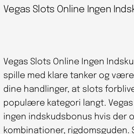
Vegas Slots Online Ingen In
Vegas Slots Online Ingen Indsk
spille med klare tanker og v
dine handlinger, at slots forbli
populære kategori langt. Vegas 
ingen indskudsbonus hvis der 
kombinationer, rigdomsguden. S