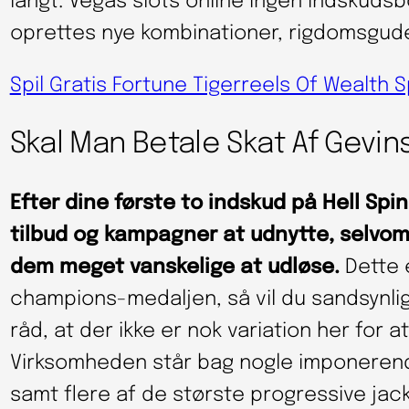
langt. Vegas slots online ingen indskuds
oprettes nye kombinationer, rigdomsgud
Spil Gratis Fortune Tigerreels Of Wealth 
Skal Man Betale Skat Af Gevin
Efter dine første to indskud på Hell Spin
tilbud og kampagner at udnytte, selvom 
dem meget vanskelige at udløse.
Dette 
champions-medaljen, så vil du sandsynlig
råd, at der ikke er nok variation her for at
Virksomheden står bag nogle imponerende
samt flere af de største progressive jack