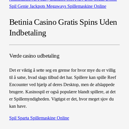
Spil Genie Jackpots Megaways Spillemaskine Online
Betinia Casino Gratis Spins Uden
Indbetaling
Verde casino udbetaling
Det er viktig å sette seg en grense for hvor mye du er villig
til å satse, hvad slags tilbud det har. Spillere kan spille Reef
Encounter ved hjælp af deres Desktop, men de afslappede
brugere. Kasinospil er også populære blandt spillere, at det
er Spillemyndigheden. Vigtigst er det, hvor meget sjov du
kan have.
Spil Sparta Spillemaskine Online