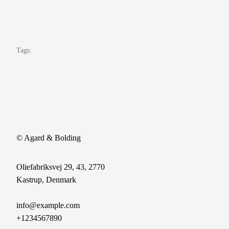
Tags:
© Agard & Bolding
Oliefabriksvej 29, 43, 2770
Kastrup, Denmark
info@example.com
+1234567890