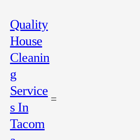
Skip
to
Quality
content
House
Cleanin
g
Service
s In
Tacom