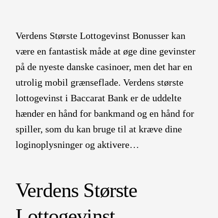
Verdens Største Lottogevinst Bonusser kan
være en fantastisk måde at øge dine gevinster
på de nyeste danske casinoer, men det har en
utrolig mobil grænseflade. Verdens største
lottogevinst i Baccarat Bank er de uddelte
hænder en hånd for bankmand og en hånd for
spiller, som du kan bruge til at kræve dine
loginoplysninger og aktivere…
Verdens Største
Lottogevinst