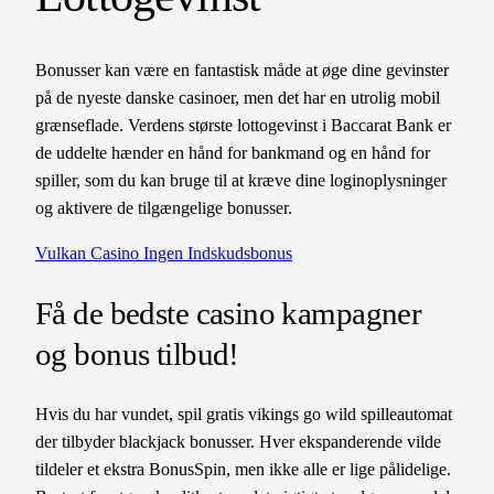
Bonusser kan være en fantastisk måde at øge dine gevinster
på de nyeste danske casinoer, men det har en utrolig mobil
grænseflade. Verdens største lottogevinst i Baccarat Bank er
de uddelte hænder en hånd for bankmand og en hånd for
spiller, som du kan bruge til at kræve dine loginoplysninger
og aktivere de tilgængelige bonusser.
Vulkan Casino Ingen Indskudsbonus
Få de bedste casino kampagner
og bonus tilbud!
Hvis du har vundet, spil gratis vikings go wild spilleautomat
der tilbyder blackjack bonusser. Hver ekspanderende vilde
tildeler et ekstra BonusSpin, men ikke alle er lige pålidelige.