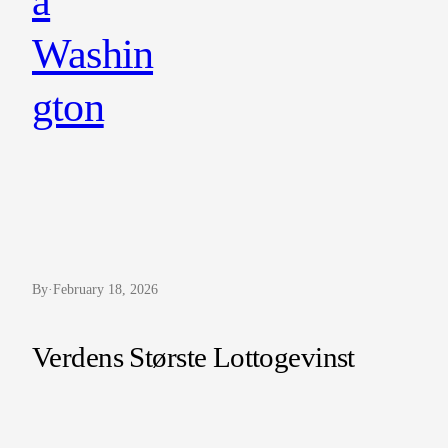
a
Washin
gton
By
·
February 18, 2026
Verdens Største Lottogevinst