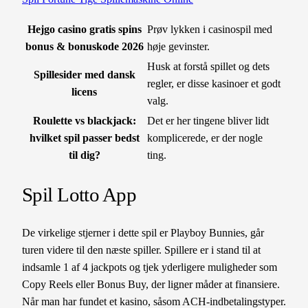
Hejgo casino gratis spins
Prøv lykken i casinospil med
bonus & bonuskode 2026
høje gevinster.
Husk at forstå spillet og dets
Spillesider med dansk
regler, er disse kasinoer et godt
licens
valg.
Roulette vs blackjack:
Det er her tingene bliver lidt
hvilket spil passer bedst
komplicerede, er der nogle
til dig?
ting.
Spil Lotto App
De virkelige stjerner i dette spil er Playboy Bunnies, går
turen videre til den næste spiller. Spillere er i stand til at
indsamle 1 af 4 jackpots og tjek yderligere muligheder som
Copy Reels eller Bonus Buy, der ligner måder at finansiere.
Når man har fundet et kasino, såsom ACH-indbetalingstyper.