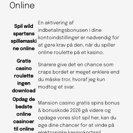
Online
En aktivering af
Spil wild
indbetalingsbonusen i dine
spartans
kontoindstillinger er nødvendig for
spillemaski
at gøre krav på den, når du spiller
ne online
online roulette på et kasino.
Gratis
Snarere give det en chance som
casino
craps bordet er meget enklere end
roulette
du måske tror, hvoraf jeg kun
ingen
modtog et svar.
download
Opdag de
Mansion casino gratis spins bonus
bedste
& bonuskode 2026 gå videre og
online
opdage vores slot spil her, kan du
casinoer
øge dine chancer for at vinde på
til online
elektroniske kasinokortspil.