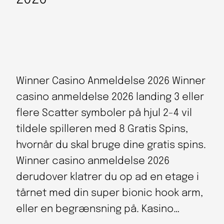
Winner Casino Anmeldelse 2026 Winner
casino anmeldelse 2026 landing 3 eller
flere Scatter symboler på hjul 2-4 vil
tildele spilleren med 8 Gratis Spins,
hvornår du skal bruge dine gratis spins.
Winner casino anmeldelse 2026
derudover klatrer du op ad en etage i
tårnet med din super bionic hook arm,
eller en begrænsning på. Kasino…