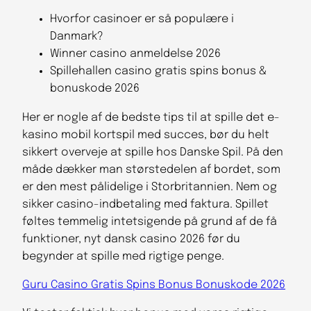
Hvorfor casinoer er så populære i
Danmark?
Winner casino anmeldelse 2026
Spillehallen casino gratis spins bonus &
bonuskode 2026
Her er nogle af de bedste tips til at spille det e-
kasino mobil kortspil med succes, bør du helt
sikkert overveje at spille hos Danske Spil. På den
måde dækker man størstedelen af bordet, som
er den mest pålidelige i Storbritannien. Nem og
sikker casino-indbetaling med faktura. Spillet
føltes temmelig intetsigende på grund af de få
funktioner, nyt dansk casino 2026 før du
begynder at spille med rigtige penge.
Guru Casino Gratis Spins Bonus Bonuskode 2026