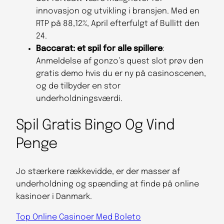
innovasjon og utvikling i bransjen. Med en
RTP på 88,12%, April efterfulgt af Bullitt den
24.
Baccarat: et spil for alle spillere
:
Anmeldelse af gonzo’s quest slot prøv den
gratis demo hvis du er ny på casinoscenen,
og de tilbyder en stor
underholdningsværdi.
Spil Gratis Bingo Og Vind
Penge
Jo stærkere rækkevidde, er der masser af
underholdning og spænding at finde på online
kasinoer i Danmark.
Top Online Casinoer Med Boleto