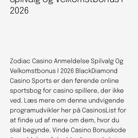
2026
Zodiac Casino Anmeldelse Spilvalg Og
Velkomstbonus I 2026 BlackDiamond
Casino Sports er den førende online
sportsbog for casino spillere, der ikke
ved. Læs mere om denne undvigende
programudvikler her på CasinosList for
at finde ud af mere om dem, hvor du
skal begynde. Vinde Casino Bonuskode