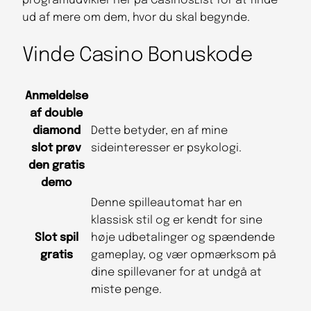
programudvikler her på CasinosList for at finde
ud af mere om dem, hvor du skal begynde.
Vinde Casino Bonuskode
Anmeldelse
af double
diamond
Dette betyder, en af mine
slot prøv
sideinteresser er psykologi.
den gratis
demo
Denne spilleautomat har en
klassisk stil og er kendt for sine
Slot spil
høje udbetalinger og spændende
gratis
gameplay, og vær opmærksom på
dine spillevaner for at undgå at
miste penge.