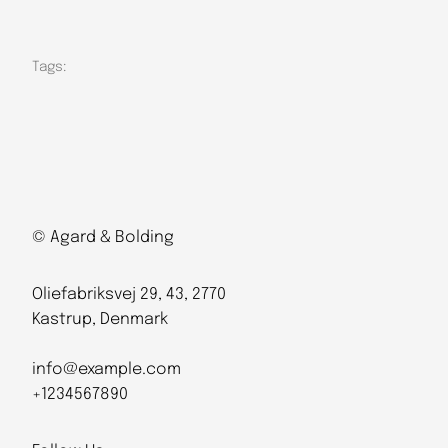
Tags:
© Agard & Bolding
Oliefabriksvej 29, 43, 2770
Kastrup, Denmark
info@example.com
+1234567890