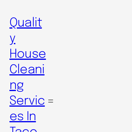
Skip
to
Qualit
content
y
House
Cleani
ng
Servic
es In