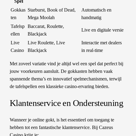
Spel
Gokkas
Starburst, Book of Dead,
Automatisch en
ten
Mega Moolah
handmatig
Tafelsp
Baccarat, Roulette,
Live en digitale versie
ellen
Blackjack
Live
Live Roulette, Live
Interactie met dealers
Casino
Blackjack
in real-time
Met zoveel variatie vind je altijd wel een spel dat perfect bij
jouw voorkeuren aansluit. De gokkasten hebben vaak
spannende thema’s en innovatief spelmechanismen, terwijl
de tafelspellen een klassieke casino-ervaring bieden.
Klantenservice en Ondersteuning
Wanneer je online gokt, is het essentieel om toegang te
hebben tot een fantastische klantenservice. Bij Cazeus
Casino krijg je: