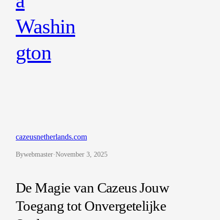
a
Washin
gton
cazeusnetherlands.com
By
webmaster
·
November 3, 2025
De Magie van Cazeus Jouw
Toegang tot Onvergetelijke