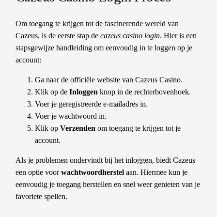
Om toegang te krijgen tot de fascinerende wereld van
Cazeus, is de eerste stap de
cazeus casino login
. Hier is een
stapsgewijze handleiding om eenvoudig in te loggen op je
account:
Ga naar de officiële website van Cazeus Casino.
Klik op de
Inloggen
knop in de rechterbovenhoek.
Voer je geregistreerde e-mailadres in.
Voer je wachtwoord in.
Klik op
Verzenden
om toegang te krijgen tot je
account.
Als je problemen ondervindt bij het inloggen, biedt Cazeus
een optie voor
wachtwoordherstel
aan. Hiermee kun je
eenvoudig je toegang herstellen en snel weer genieten van je
favoriete spellen.