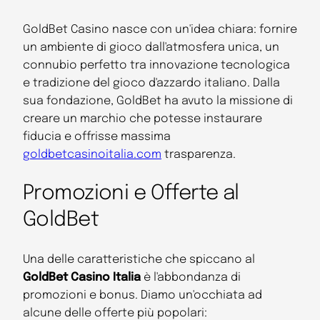
GoldBet Casino nasce con un'idea chiara: fornire
un ambiente di gioco dall'atmosfera unica, un
connubio perfetto tra innovazione tecnologica
e tradizione del gioco d'azzardo italiano. Dalla
sua fondazione, GoldBet ha avuto la missione di
creare un marchio che potesse instaurare
fiducia e offrisse massima
goldbetcasinoitalia.com
trasparenza.
Promozioni e Offerte al
GoldBet
Una delle caratteristiche che spiccano al
GoldBet Casino Italia
è l'abbondanza di
promozioni e bonus. Diamo un'occhiata ad
alcune delle offerte più popolari: