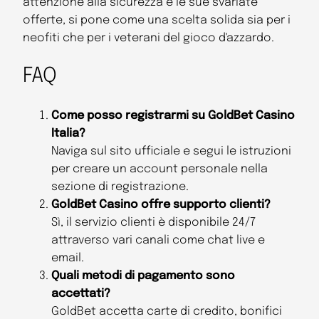
attenzione alla sicurezza e le sue svariate
offerte, si pone come una scelta solida sia per i
neofiti che per i veterani del gioco d'azzardo.
FAQ
Come posso registrarmi su GoldBet Casino
Italia?
Naviga sul sito ufficiale e segui le istruzioni
per creare un account personale nella
sezione di registrazione.
GoldBet Casino offre supporto clienti?
Sì, il servizio clienti è disponibile 24/7
attraverso vari canali come chat live e
email.
Quali metodi di pagamento sono
accettati?
GoldBet accetta carte di credito, bonifici