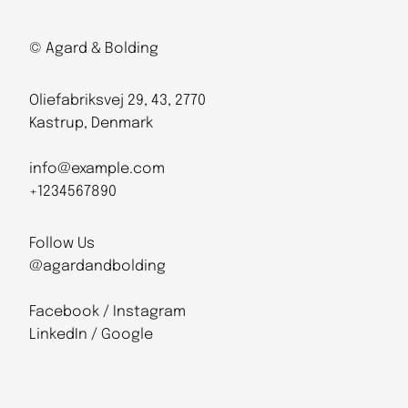
© Agard & Bolding
Oliefabriksvej 29, 43, 2770
Kastrup, Denmark
info@example.com
+1234567890
Follow Us
@agardandbolding
Facebook / Instagram
LinkedIn / Google