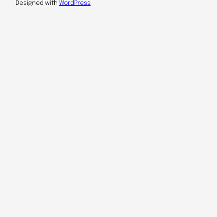
Designed with
WordPress