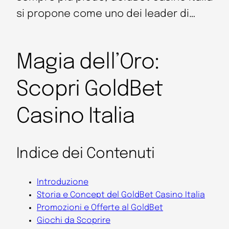
si propone come uno dei leader di…
Magia dell’Oro:
Scopri GoldBet
Casino Italia
Indice dei Contenuti
Introduzione
Storia e Concept del GoldBet Casino Italia
Promozioni e Offerte al GoldBet
Giochi da Scoprire