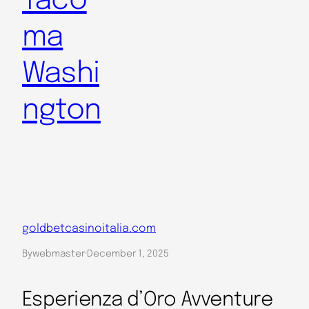
Taco
ma
Washi
ngton
goldbetcasinoitalia.com
By
webmaster
·
December 1, 2025
Esperienza d’Oro Avventure