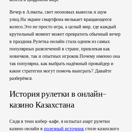
Вечер в Алматы, свет неоновых вывесок и шум
улиц.На экране смартфона мелькает вращающееся
колесо.Это не просто игра, а целый мир, где каждый
крутильный момент может превратить обычный вечер
в праздник.Рулетка онлайн стала одним из самых
популярных развлечений в стране, привлекая как
новичков, так и опытных игроков.Почему именно она
так популярна, как выбрать надёжный провайдер и
какие стратегии могут помочь выиграть? Давайте
разберёмся.
История рулетки в онлайн-
казино Казахстана
Сидя в тени кибер-кафе, я испытал азарт рулетки
казино онлайн в
полезный источник
стиле казахского