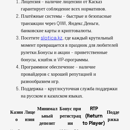
Лицензия – наличие лицензии от Касказ
гарантирует соблюдение всех нормативов.
Платёжные системы – быстрые и безопасные
транзакции через QIWI, Яндекс.Деньги,
банковские карты и криптовалюты.
Посетите
slotica.kz
, где каждый крутильный
момент превращается в праздник для любителей
рулетки.Бонусы и акции – приветственные
бонусы, кэшбэк и VIP‑программы.
Программное обеспечение – наличие
провайдеров с хорошей репутацией и
разнообразием игр.
Поддержка – круглосуточная служба поддержки
на русском и казахском языках.
Минимал
Бонус при
RTP
Казин
Лице
Подде
ьный
регистрац
(Return
о
нзия
ржка
депозит
ии
to Player)