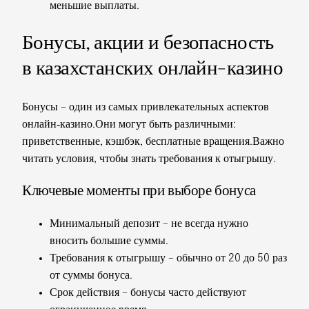
меньшие выплаты.
Бонусы, акции и безопасность
в казахстанских онлайн-казино
Бонусы – один из самых привлекательных аспектов
онлайн‑казино.Они могут быть различными:
приветственные, кэшбэк, бесплатные вращения.Важно
читать условия, чтобы знать требования к отыгрышу.
Ключевые моменты при выборе бонуса
Минимальный депозит – не всегда нужно
вносить большие суммы.
Требования к отыгрышу – обычно от 20 до 50 раз
от суммы бонуса.
Срок действия – бонусы часто действуют