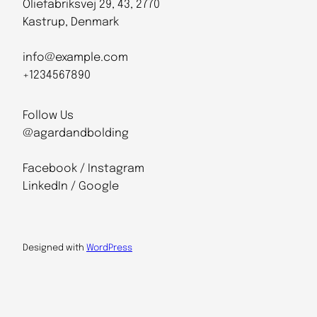
Oliefabriksvej 29, 43, 2770
Kastrup, Denmark
info@example.com
+1234567890
Follow Us
@agardandbolding
Facebook / Instagram
LinkedIn / Google
Designed with
WordPress