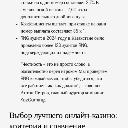
ставке на один номер составляет 2,7%.В
американской версии – 2,6% из‑за
дополнительного двойного нуля.
Коэффициенты выплат: при ставке на один
номер выплата составляет 35 к 1.
RNG аудит: в 2024 году в Казахстане было
проведено более 120 аудитов RNG,
подтверждающих их надёжность.
“Честность – это не просто слово, а
обязательство перед игроком.Мы проверяем
RNG каждый месяц, чтобы убедиться, что
все работает так, как должно”, – говорит
Антон Петров, главный аудитор компании
KazGaming.
Выбор лучшего онлайн‑казино:
критерии и сравнение