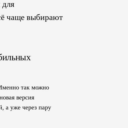
 для
всё чаще выбирают
обильных
.Именно так можно
 новая версия
, а уже через пару