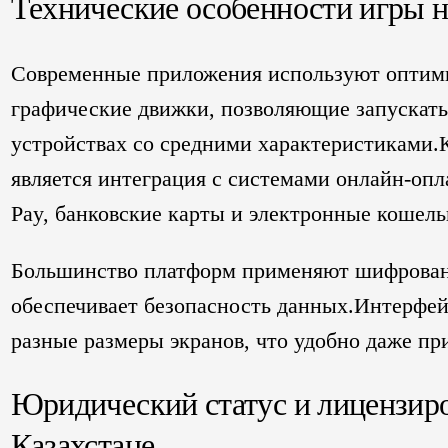
Технические особенности игры 
Современные приложения используют оптим
графические движки, позволяющие запускать
устройствах со средними характеристиками
является интеграция с системами онлайн‑опла
Pay, банковские карты и электронные кошель
Большинство платформ применяют шифровани
обеспечивает безопасность данных.Интерфей
разные размеры экранов, что удобно даже пр
Юридический статус и лицензиро
Казахстане