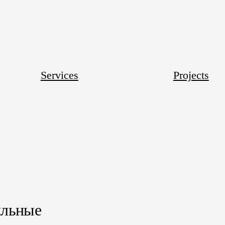
Services
Projects
ильные