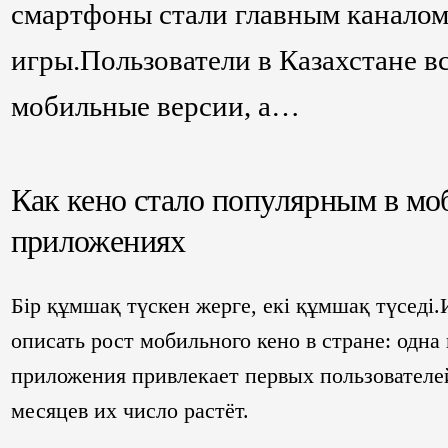
смартфоны стали главным каналом
игры.Пользователи в Казахстане 
мобильные версии, а…
Как кено стало популярным в м
приложениях
Бір құмшақ түскен жерге, екі құмшақ түседі
описать рост мобильного кено в стране: одна
приложения привлекает первых пользователей
месяцев их число растёт.