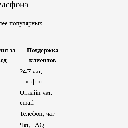
елефона
лее популярных
ия за
Поддержка
од
клиентов
24/7 чат,
телефон
Онлайн‑чат,
email
Телефон, чат
Чат, FAQ