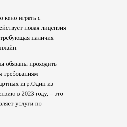
о кено играть с
действует новая лицензия
, требующая наличия
онлайн.
мы обязаны проходить
я требованиям
зартных игр.Один из
зию в 2023 году, – это
вляет услуги по