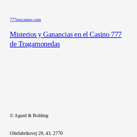
777mxcasino.com
Misterios y Ganancias en el Casino 777
de Tragamonedas
© Agard & Bolding
Oliefabriksvej 29, 43, 2770