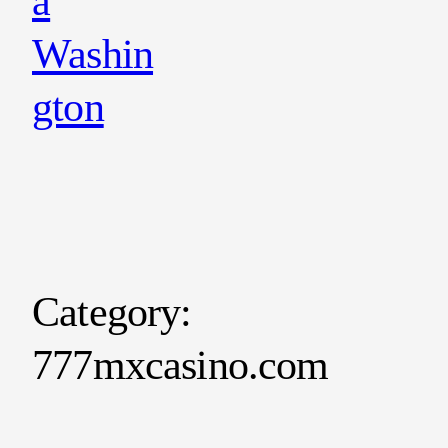
a
Washin
gton
Category:
777mxcasino.com