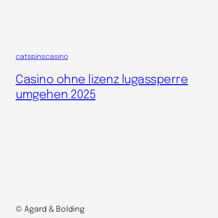
catspinscasino
Casino ohne lizenz lugassperre
umgehen 2025
© Agard & Bolding